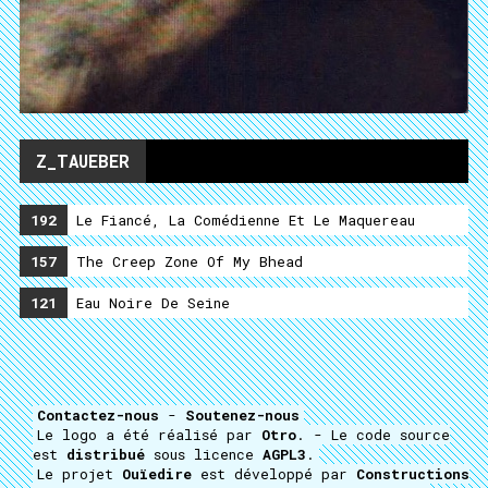
Z_TAUEBER
192
Le Fiancé, La Comédienne Et Le Maquereau
157
The Creep Zone Of My Bhead
121
Eau Noire De Seine
Contactez-nous
-
Soutenez-nous
Le logo a été réalisé par
Otro
. - Le code source
est
distribué
sous licence
AGPL3
.
Le projet
Ouïedire
est développé par
Constructions