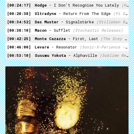
00:24:17
Hodge
- I Don't Recognise You Lately
(Hemloka Recordings – HEK 025)
00:28:38
Ultradyne
- Return From The Edge
(Pi Gao Movement – PGM-011)
00:34:52
Das Muster
- Signalstärke
(Stilleben Records – Stilleben 047)
00:38:10
Macon
- Sufflet
(Stochastic Releases)
00:42:25
Monte Cazazza
- First, Last
(The Grey Area – MONTE 1CD)
00:46:00
Levare
- Resonator
(Sonic-X-Perience – SON 001)
00:53:10
Susumu Yokota
- Alphaville
(Sublime Records – Srcd. 101)