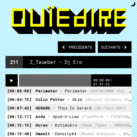
PRÉCÉDENTE
SUIVANTE
211
Z_Taueber - Dj Ero
00:00:00
/
01:01:52
00:00:00
Perimeter
- Perimeter
(KATACOMBE Vol. 2)
00:04:15
Colin Potter
- Skim
(Recent History Vol. 2)
00:07:43
GERARD
- This Is Gerard
(No-Tech 001)
00:12:11
Asda
- Spud-U-Liae
(FuckPunk – FUCKPUNK 002)
00:15:15
Huren
- Kotimikro
(Amok Tapes - AMOk005)
00:19:40
Umwelt
-Density#4
(Modal Analysis – MA11)