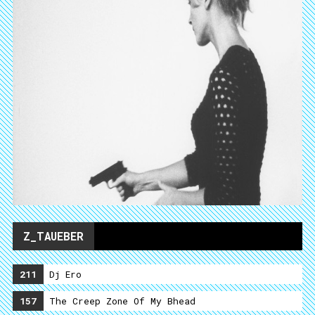
Z_TAUEBER
211
Dj Ero
157
The Creep Zone Of My Bhead