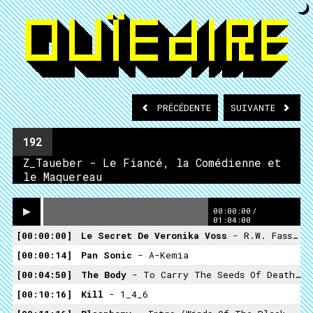
PRÉCÉDENTE
SUIVANTE
192
Z_Taueber - Le Fiancé, la Comédienne et
le Maquereau
00:00:00
/
01:04:00
00:00:00
Le Secret De Veronika Voss
- R.W. Fassbinder
00:00:14
Pan Sonic
- A-Kemia
00:04:50
The Body
- To Carry The Seeds Of Death Within Me
00:10:16
Kill
- 1_4_6