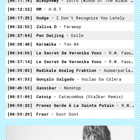
00:11:16
Blasphemy
- Intro (Winds Of The Black Gods)
00:12:32
RM
- H.b.t
00:17:25
Hodge
- I Donʼt Recognize You Lately
00:22:55
Zaliva D
- Faraway
00:27:04
Pan Daijing
- Exile
00:30:40
Karamika
- Ton 04
00:34:56
Le Secret De Veronika Voss
- R.W. Fassbinder
00:37:14
Le Secret De Veronika Voss
- R.W. Fassbinder
00:39:03
Radikale Analog Fraktion
- Ausserparlamentarische Opposition
00:41:53
Gonçalo Salgado
- Vuclao Da Cólera
00:45:53
Sansibar
- Nonstop
00:51:09
Catnip
- Catacombus (Stalker Remix)
00:59:23
Prenez Garde À La Sainte Putain
- R.W. Fassbinder
00:59:29
Freur
- Doot Doot