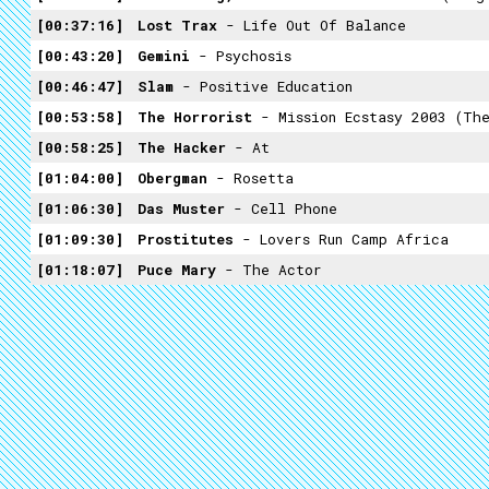
00:37:16
Lost Trax
- Life Out Of Balance
00:43:20
Gemini
- Psychosis
00:46:47
Slam
- Positive Education
00:53:58
The Horrorist
- Mission Ecstasy 2003 (The
00:58:25
The Hacker
- At
01:04:00
Obergman
- Rosetta
01:06:30
Das Muster
- Cell Phone
01:09:30
Prostitutes
- Lovers Run Camp Africa
01:18:07
Puce Mary
- The Actor