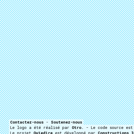
Contactez-nous
-
Soutenez-nous
Le logo a été réalisé par
Otro
. - Le code source es
Le projet
Ouïedire
est développé par
Constructions I