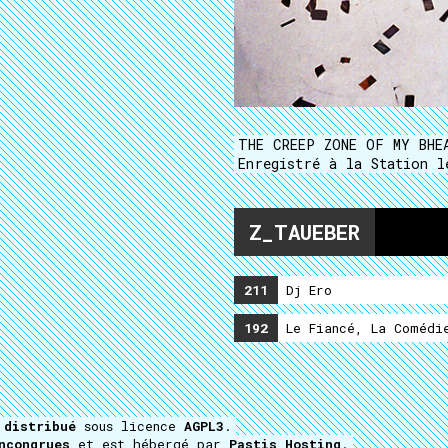
THE CREEP ZONE OF MY BHE
Enregistré à la Station 
Z_TAUEBER
211
Dj Ero
192
Le Fiancé, La Comédie
t
distribué
sous licence
AGPL3
.
ncongrues
et est hébergé par
Pastis Hosting
.