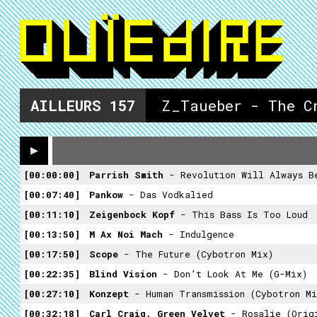
AILLEURS
157
Z_Taueber - The C
00:00:00
Parrish Smith
- Revolution Will Always B
00:07:40
Pankow
- Das Vodkalied
00:11:10
Zeigenbock Kopf
- This Bass Is Too Loud
00:13:50
M Ax Noi Mach
- Indulgence
00:17:50
Scope
- The Future (Cybotron Mix)
00:22:35
Blind Vision
- Don’t Look At Me (G-Mix)
00:27:10
Konzept
- Human Transmission (Cybotron Mi
00:32:18
Carl Craig, Green Velvet
- Rosalie (Orig