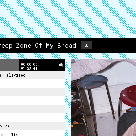
reep Zone Of My Bhead
00:00:00
/
01:23:44
e Televised
x 2)
inal Mix)