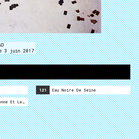
AD
le 3 juin 2017
121
Eau Noire De Seine
nne Et Le Maquereau