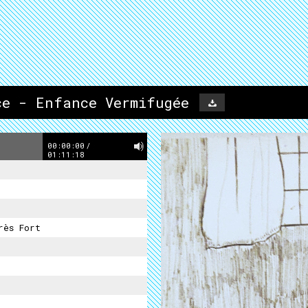
ce - Enfance Vermifugée
00:00:00
/
01:11:18
rès Fort