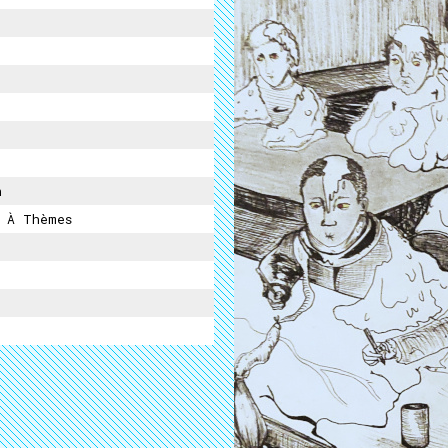
n
 À Thèmes