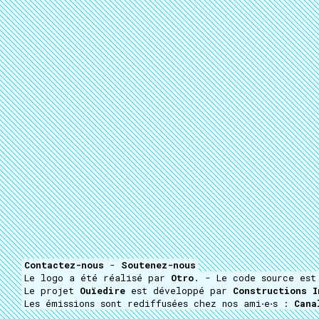
Contactez-nous
-
Soutenez-nous
Le logo a été réalisé par
Otro
. - Le code source es
Le projet
Ouïedire
est développé par
Constructions I
Les émissions sont rediffusées chez nos ami⋅e⋅s :
Cana