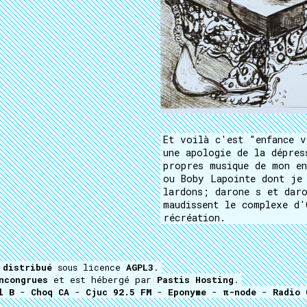
Et voilà c'est "enfance v
une apologie de la dépres
propres musique de mon en
ou Boby Lapointe dont je 
lardons; darone s et daro
maudissent le complexe d'
récréation.
t
distribué
sous licence
AGPL3
.
ncongrues
et est hébergé par
Pastis Hosting
.
l B
-
Choq CA
-
Cjuc 92.5 FM
-
Eponyme
-
π-node
-
Radio 