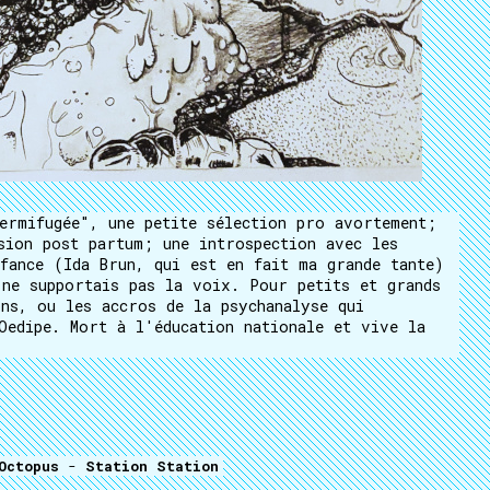
ermifugée", une petite sélection pro avortement;
sion post partum; une introspection avec les
fance (Ida Brun, qui est en fait ma grande tante)
ne supportais pas la voix. Pour petits et grands
ns, ou les accros de la psychanalyse qui
Oedipe. Mort à l'éducation nationale et vive la
Octopus
-
Station Station