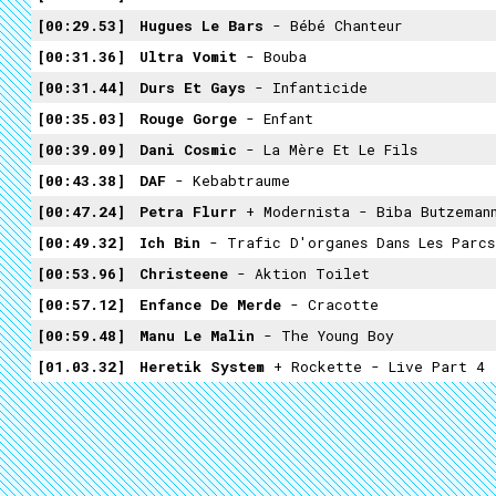
00:29.53
Hugues Le Bars
- Bébé Chanteur
00:31.36
Ultra Vomit
- Bouba
00:31.44
Durs Et Gays
- Infanticide
00:35.03
Rouge Gorge
- Enfant
00:39.09
Dani Cosmic
- La Mère Et Le Fils
00:43.38
DAF
- Kebabtraume
00:47.24
Petra Flurr
+ Modernista - Biba Butzeman
00:49.32
Ich Bin
- Trafic D'organes Dans Les Parcs
00:53.96
Christeene
- Aktion Toilet
00:57.12
Enfance De Merde
- Cracotte
00:59.48
Manu Le Malin
- The Young Boy
01.03.32
Heretik System
+ Rockette - Live Part 4