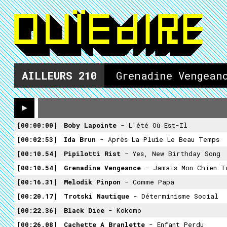
AILLEURS
210
Grenadine Vengean
00:00:00
Boby Lapointe
- L'été Où Est-Il
00:02:53
Ida Brun
- Après La Pluie Le Beau Temps
00:10.54
Pipilotti Rist
- Yes, New Birthday Song
00:10.54
Grenadine Vengeance
- Jamais Mon Chien T
00:16.31
Melodik Pinpon
- Comme Papa
00:20.17
Trotski Nautique
- Déterminisme Social
00:22.36
Black Dice
- Kokomo
00:26.08
Cachette A Branlette
- Enfant Perdu