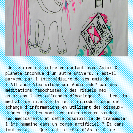
Un terrien est entré en contact avec Astor X,
planète inconnue d'un autre univers. Y est-il
parvenu par l'intermédiaire de ses amis de
l'Alliance Aléa située sur Andromède? par des
méditations masochistes ? des rituels néo
astoriens ? des offrandes d'horloges ?... Léa, la
médiatrice interstellaire, s'introduit dans cet
échange d'informations en utilisant des oiseaux-
drônes. Quelles sont ses intentions en vendant
ses médicaments et cette possibilité de transmuter
l'âme humaine dans un corps artificiel ? Et dans
tout cela,... Quel est le rôle d'Astor X, de