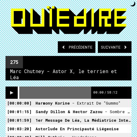
PRÉCÉDENTE
SUIVANTE
275
Marc Chutney - Astor X, le terrien et
Léa
00:00
/
58:12
00:00:00
Harmony Korine
- Extrait De "Gummo"
00:01:15
Sandy Dillon & Hector Zazou
- Sombre (LeSubmarine)
00:01:59
1er Message De Léa, La Médiatrice Interstellaire
00:03:20
Astorlude En Principauté Liégeoise