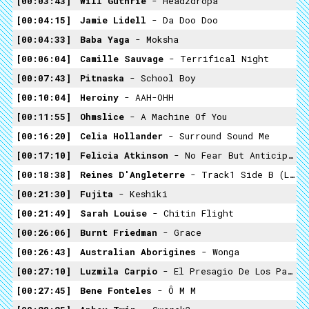
00:03:43
Will Guthrie
- Headzdropa
00:04:15
Jamie Lidell
- Da Doo Doo
00:04:33
Baba Yaga
- Moksha
00:06:04
Camille Sauvage
- Terrifical Night
00:07:43
Pitnaska
- School Boy
00:10:04
Heroiny
- AAH-OHH
00:11:55
Ohmslice
- A Machine Of You
00:16:20
Celia Hollander
- Surround Sound Me
00:17:10
Felicia Atkinson
- No Fear But Anticipation
00:18:38
Reines D'Angleterre
- Track1 Side B (Les Comores)
00:21:30
Fujita
- Keshiki
00:21:49
Sarah Louise
- Chitin Flight
00:26:06
Burnt Friedman
- Grace
00:26:43
Australian Aborigines
- Wonga
00:27:10
Luzmila Carpio
- El Presagio De Los Pajaros
00:27:45
Bene Fonteles
- Ô M M