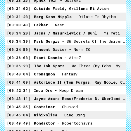
00:28:25
Aphex Twin
- Gwarek2
00:31:02
Outside Field, Grillons Et Avion
00:31:28
Berg Sans Nipple
- Dilate In Rhythm
00:33:43
Lakker
- Nest
00:34:20
Jacna / Mazurkiewicz / Buhl
- Ya Yeti
00:34:39
Mark Gergis
- SW Secrets Of The Universe
00:34:50
Vincent Didier
- Norm IQ
00:36:08
Etant Donnés
- Aime7
00:36:28
The Ink Spots
- We Three (my Echo, My Shadow And Me)
00:40:04
Cromagnon
- Fantasy
00:41:09
Astorlude II (Tom Furgas, Ray Noble, Clouddead, Barry Adamson)
00:42:31
Inca Ore
- Hoop Dream
00:43:11
Jayne Amara Ross/Frederic D. Oberland
- The Sacrifice
00:45:35
Container
- Chunked
00:46:04
Nihixolica
- Ding Ding
00:49:49
Kondaktor
- Robertochavra