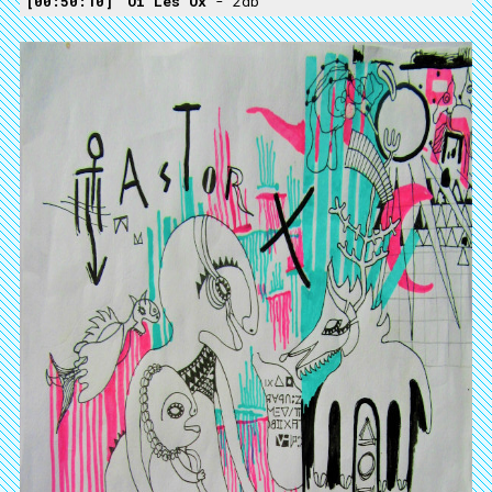
00:50:10
Oï Les Ox
- 2db