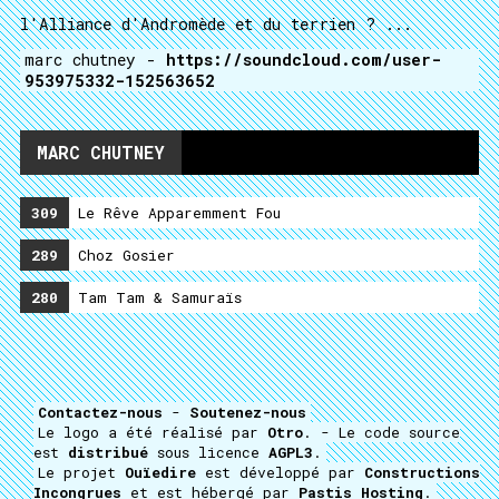
l'Alliance d'Andromède et du terrien ? ...
marc chutney -
https://soundcloud.com/user-
953975332-152563652
MARC CHUTNEY
309
Le Rêve Apparemment Fou
289
Choz Gosier
280
Tam Tam & Samuraïs
Contactez-nous
-
Soutenez-nous
Le logo a été réalisé par
Otro
. - Le code source
est
distribué
sous licence
AGPL3
.
Le projet
Ouïedire
est développé par
Constructions
Incongrues
et est hébergé par
Pastis Hosting
.