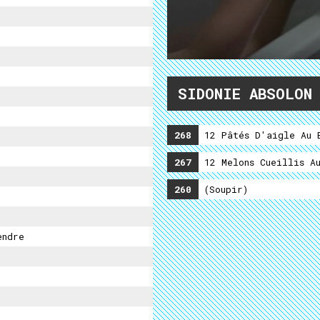
SIDONIE ABSOLON
268
12 Pâtés D'aigle Au B
267
12 Melons Cueillis Au
260
(soupir)
endre