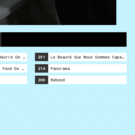
eurre De Caillou (Second Service)
251
La Beauté Que Nous Sommes Capable D
 Fond De La Mer (Premier Service)
214
Panorama
208
Rebond