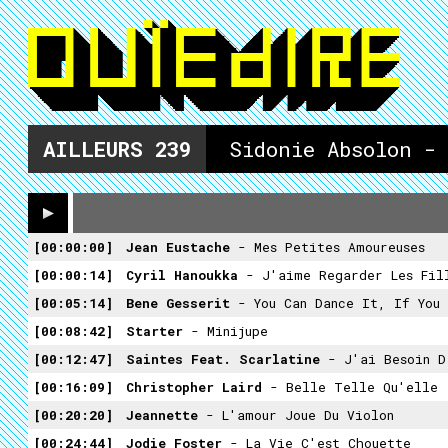
AILLEURS
239
Sidonie Absolon -
00:00:00
Jean Eustache
- Mes Petites Amoureuses
00:00:14
Cyril Hanoukka
- J'aime Regarder Les Fil
00:05:14
Bene Gesserit
- You Can Dance It, If You 
00:08:42
Starter
- Minijupe
00:12:47
Saintes Feat. Scarlatine
- J'ai Besoin D
00:16:09
Christopher Laird
- Belle Telle Qu'elle
00:20:20
Jeannette
- L'amour Joue Du Violon
00:24:44
Jodie Foster
- La Vie C'est Chouette