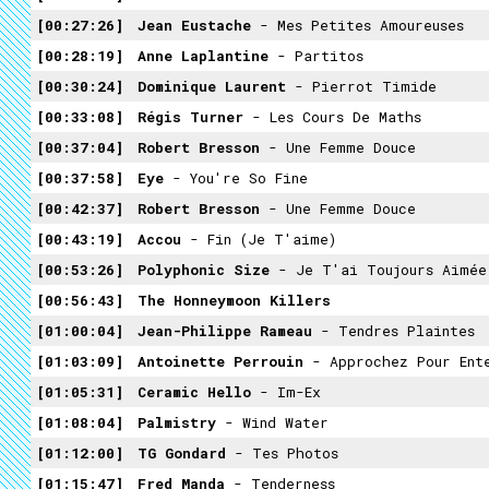
00:27:26
Jean Eustache
- Mes Petites Amoureuses
00:28:19
Anne Laplantine
- Partitos
00:30:24
Dominique Laurent
- Pierrot Timide
00:33:08
Régis Turner
- Les Cours De Maths
00:37:04
Robert Bresson
- Une Femme Douce
00:37:58
Eye
- You're So Fine
00:42:37
Robert Bresson
- Une Femme Douce
00:43:19
Accou
- Fin (Je T'aime)
00:53:26
Polyphonic Size
- Je T'ai Toujours Aimée
00:56:43
The Honneymoon Killers
01:00:04
Jean-Philippe Rameau
- Tendres Plaintes
01:03:09
Antoinette Perrouin
- Approchez Pour Ent
01:05:31
Ceramic Hello
- Im-Ex
01:08:04
Palmistry
- Wind Water
01:12:00
TG Gondard
- Tes Photos
01:15:47
Fred Manda
- Tenderness