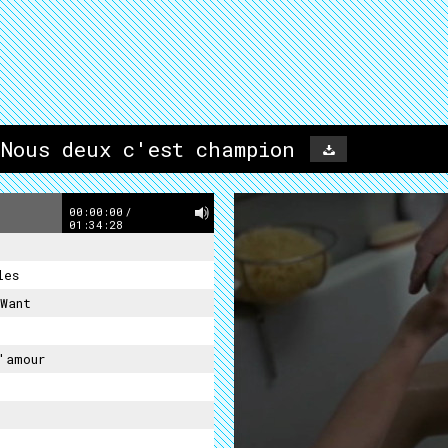
 Nous deux c'est champion
00:00:00
/
01:34:28
les
Want
'amour