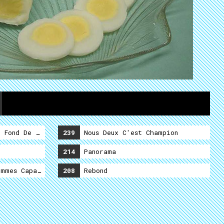
 Fond De La Mer (Premier Service)
239
Nous Deux C'est Champion
214
Panorama
mmes Capable De Supporter
208
Rebond