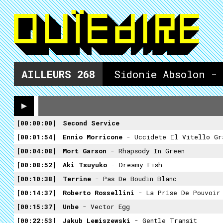
AILLEURS
268
Sidonie Absolon -
00:00:00
Second Service
00:01:54
Ennio Morricone
- Uccidete Il Vitello Gr
00:04:08
Mort Garson
- Rhapsody In Green
00:08:52
Aki Tsuyuko
- Dreamy Fish
00:10:38
Terrine
- Pas De Boudin Blanc
00:14:37
Roberto Rossellini
- La Prise De Pouvoir 
00:15:37
Unbe
- Vector Egg
00:22:53
Jakub Lemiszewski
- Gentle Transit