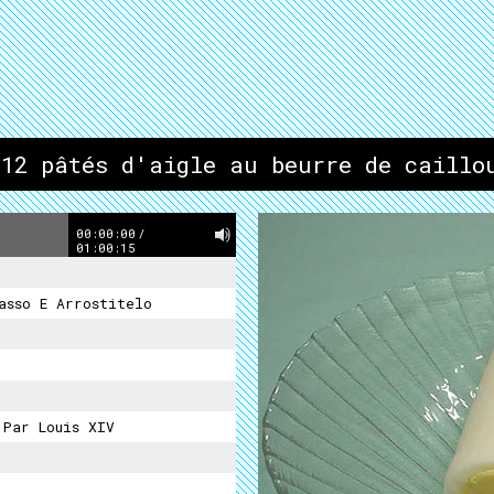
 12 pâtés d'aigle au beurre de caillo
00:00:00
/
01:00:15
asso E Arrostitelo
Par Louis XIV