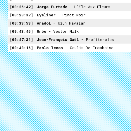
00:26:42
Jorge Furtado
- L'ïle Aux Fleurs
00:28:37
Eyeliner
- Pinot Noir
00:33:53
Anadol
- Uzun Havalar
00:43:45
Unbe
- Vector Milk
00:47:31
Jean-François Gaël
- Profiteroles
00:48:16
Paolo Tecon
- Coulis De Framboise