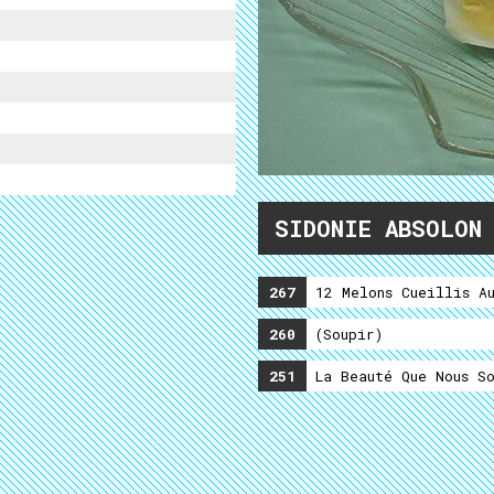
SIDONIE ABSOLON
267
12 Melons Cueillis Au
260
(soupir)
251
La Beauté Que Nous So