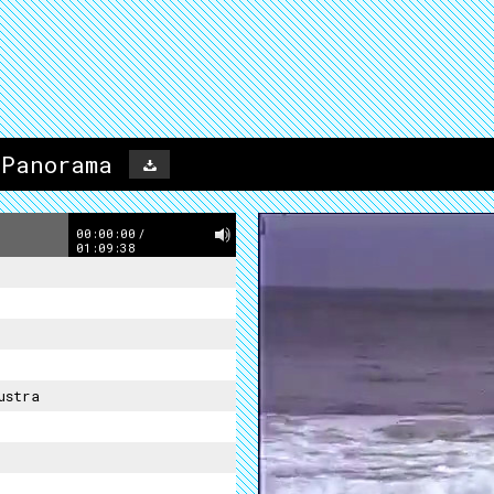
 Panorama
00:00:00
/
01:09:38
ustra