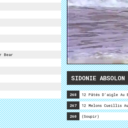
r Bear
SIDONIE ABSOLON
268
12 Pâtés D'aigle Au B
267
12 Melons Cueillis Au
260
(soupir)