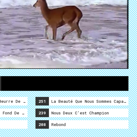
eurre De Caillou (Second Service)
251
La Beauté Que Nous Sommes Capable D
 Fond De La Mer (Premier Service)
239
Nous Deux C'est Champion
208
Rebond