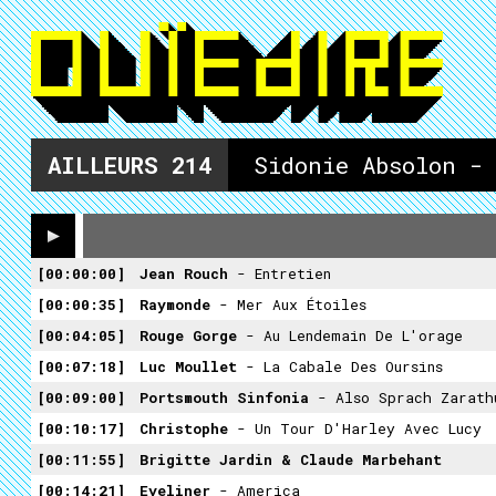
AILLEURS
214
Sidonie Absolon -
00:00:00
Jean Rouch
- Entretien
00:00:35
Raymonde
- Mer Aux Étoiles
00:04:05
Rouge Gorge
- Au Lendemain De L'orage
00:07:18
Luc Moullet
- La Cabale Des Oursins
00:09:00
Portsmouth Sinfonia
- Also Sprach Zarath
00:10:17
Christophe
- Un Tour D'Harley Avec Lucy
00:11:55
Brigitte Jardin & Claude Marbehant
00:14:21
Eyeliner
- America