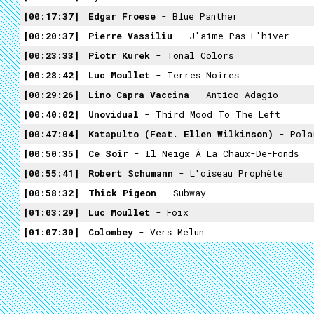
00:17:37
Edgar Froese
- Blue Panther
00:20:37
Pierre Vassiliu
- J'aime Pas L'hiver
00:23:33
Piotr Kurek
- Tonal Colors
00:28:42
Luc Moullet
- Terres Noires
00:29:26
Lino Capra Vaccina
- Antico Adagio
00:40:02
Unovidual
- Third Mood To The Left
00:47:04
Katapulto (Feat. Ellen Wilkinson)
- Pola
00:50:35
Ce Soir
- Il Neige À La Chaux-De-Fonds
00:55:41
Robert Schumann
- L'oiseau Prophète
00:58:32
Thick Pigeon
- Subway
01:03:29
Luc Moullet
- Foix
01:07:30
Colombey
- Vers Melun