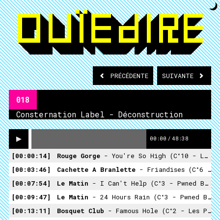
PRÉCÉDENTE
SUIVANTE
018
Consternation Label - Déconstruction
00:00
/
48:38
00:00:14
Rouge Gorge
- You're So High (C°10 - Le Marathon De La Semaine - Rouge Gorge)
00:03:46
Cachette A Branlette
- Friandises (C°6 - My 303 Clone Massage Tape - Cachette A Branlette)
00:07:54
Le Matin
- I Can't Help (C°3 - Pwned By Nature - Le Matin)
00:09:47
Le Matin
- 24 Hours Rain (C°3 - Pwned By Nature - Le Matin)
00:13:11
Bosquet Club
- Famous Hole (C°2 - Les Plaisirs Simples - Bosquet Club)