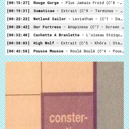
00:15:27
Rouge Gorge
- Plus Jamais Froid (C°8 - Dresden Tape - Rouge Gorge)
00:19:31
Somaticae
- Extrait (C°9 - Terminus - Somaticae)
00:22:22
Wetland Sailor
- Leviathan - (C°1 - DarkSeaWorld - Wetland Sailor)
00:28:42
Our Fortress
- &Hapiness (C°7 - Screen - Our Fortress)
00:32:40
Cachette A Branlette
- L'oiseau Stoïque (C°6 - My 303 Clone Massage Tape - Cachette A Branlette)
00:38:03
High Wolf
- Extrait (C°5 - Khôra : Standards Of Abstraction - High Wolf)
00:43:58
Pousse Mousse
- Roulé Boulé (C°4 - Pousse Mousse - Pousse Mousse)