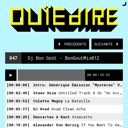
PRÉCÉDENTE
SUIVANTE
047
Dj Bon Goût - BonGoutMix012
00:00
/
59:59
00:00:00
Intro: Générique Émission "Mystères" Vs. Klangkrieg
00:02:49
Steev Hise
Untitled Track 8 On "An Accumulation Of Curiously Loud & Soft Noises"
00:03:52
Colette Magny
La Bataille
00:05:37
DJ Hvad
Hvad Clean Acha
00:08:29
Descartes A Kant
Atascatto
00:10:29
Alexander Von Borsig
If You Want To Have A Brother