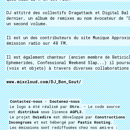
DJ attitré des collectifs Dragattack et Digital Bal
dernier, un album de remixes au nom évocateur de "
un second volume.
Il est un des contributeurs du site Musique Approxi
émission radio sur 48 FM.
Il est également chanteur (ancien membre de Beticic
Ephemerides, Confessional Weekend Slap...) il pours
(voix et objets) à travers diverses collaborations 
www.mixcloud.com/DJ_Bon_Gout/
Contactez-nous
-
Soutenez-nous
Le logo a été réalisé par
Otro
. - Le code source
est
distribué
sous licence
AGPL3
.
Le projet
Ouïedire
est développé par
Constructions
Incongrues
et est hébergé par
Pastis Hosting
.
Les émissions sont rediffusées chez nos ami⋅e⋅s :