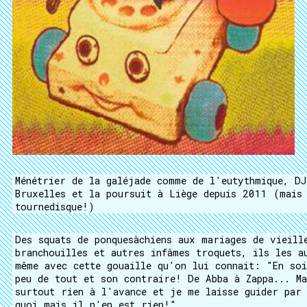
Ménétrier de la galéjade comme de l'eutythmique, D
Bruxelles et la poursuit à Liège depuis 2011 (mais
tourne­disque!)
Des squats de ponques­à­chiens aux mariages de vieil
branchouilles et autres infâmes troquets, ils les a
même avec cette gouaille qu'on lui connait: "En so
peu de tout et son contraire! De Abba à Zappa... M
surtout rien à l'avance et je me laisse guider par 
quoi mais il n'en est rien!"