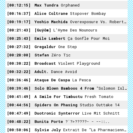
00:12:15
Max Tundra
Orphaned
00:16:37
Alice Coltrane
Stopover Bombay
00:19:17
Yoshio Machida
Overexposure Vs. Robert Görl - Call A Loony + Drôles D'Oiseaux - Vol De Nyctalopes
00:21:43
[guÿôm]
L'Hyme Des Nounours
00:25:43
Emile Lambert
Ça Gonfle Pour Moi
00:27:32
Gregaldur
One Step
00:28:00
Stefan
Zéro Tic
00:30:22
Broadcast
Violent Playground
00:32:22
Adult.
Dance Avoid
00:36:46
Ataque De Caspa
La Pesca
00:39:46
Solo Blown Bamboos 4 From
"Solomon Islands; 'are 'are Intimate And Ritual Music"
00:41:49
A Smile For Timbuctu
Fresh Tomato
00:44:56
Spiders On Phasing
Studio Outtake 14
00:47:49
Duotronic Synterror
Live Mit Schnitt
00:48:22
Bunita Porte
?`?>?????- - --::..
00:50:06
Sylvie Joly
Extrait De "La Pharmacienne"