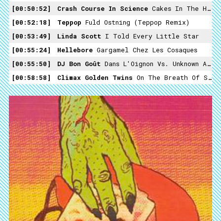
00:50:52
Crash Course In Science
Cakes In The Home
00:52:18
Teppop
Fuld Ostning (Teppop Remix)
00:53:49
Linda Scott
I Told Every Little Star
00:55:24
Hellebore
Gargamel Chez Les Cosaques
00:55:50
DJ Bon Goût
Dans L'Oignon Vs. Unknown Artist - Start The Day Right
00:58:58
Climax Golden Twins
On The Breath Of Small Children