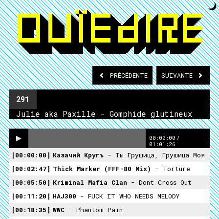
PRÉCÉDENTE
SUIVANTE
291
Julie aka Paxille - Gomphide glutineux
00:00:00
/
01:01:26
00:00:00
Казачий Кругъ
- Ты Грушица, Грушица Моя
00:02:47
Thick Marker (FFF-80 Mix)
- Torture
00:05:50
Kriminal Mafia Clan
- Dont Cross Out
00:11:20
HAJ300
- FUCK IT WHO NEEDS MELODY
00:18:35
WWC
- Phantom Pain