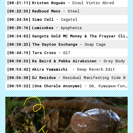
00:21:11
Kristen Noguès
- Disul Vintin Abred
00:22:35
Radboud Mens
- Steel
00:24:56
Simo Cell
- Cegetel
00:29:16
Lumisokea
- Apophenia
00:34:02
Gangsta Gold MC Money & Tha Frayser Click
-
00:38:23
The Dayton Exchange
- Snap Cage
00:44:19
Tara Cross
- 627
00:50:33
Ka Baird & Pekka Airaksinen
- Grey Body
00:54:42
Akira Yamamichi ‎
- Deep Reverb Edit
00:56:30
DJ Residue
- Residual Manifesting Side B
00:59:32
(Une Chorale Anonyme)
- Ой, Кумушки-Голубушки Мои