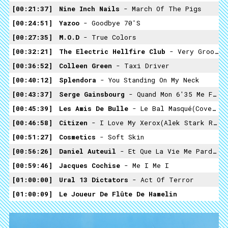
00:21:37
Nine Inch Nails
- March Of The Pigs
00:24:51
Yazoo
- Goodbye 70's
00:27:35
M.O.D
- True Colors
00:32:21
The Electric Hellfire Club
- Very Grooby Boots
00:36:52
Colleen Green
- Taxi Driver
00:40:12
Splendora
- You Standing On My Neck
00:43:37
Serge Gainsbourg
- Quand Mon 6'35 Me Fait Les Yeux Doux
00:45:39
Les Amis De Bulle
- Le Bal Masqué(cover)
00:46:58
Citizen
- I Love My Xerox(Alek Stark Remix)
00:51:27
Cosmetics
- Soft Skin
00:56:26
Daniel Auteuil
- Et Que La Vie Me Pardonne
00:59:46
Jacques Cochise
- Me I Me I
01:00:00
Ural 13 Dictators
- Act Of Terror
01:00:09
Le Joueur De Flûte De Hamelin