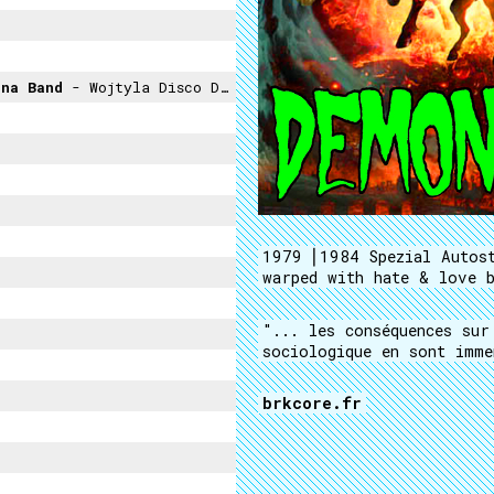
na Band
- Wojtyla Disco Dance
1979 ⎜1984 Spezial Autos
warped with hate & love 
"... les conséquences sur
sociologique en sont imme
brkcore.fr