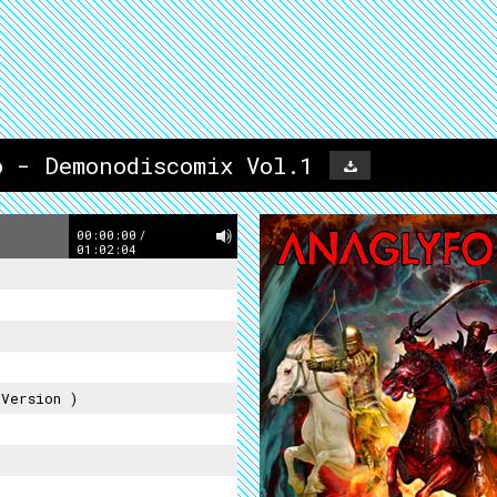
o - Demonodiscomix Vol.1
00:00:00
/
01:02:04
Version )