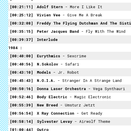
00:21:11
Adolf Stern
- More I Like It
00:25:12
Vivien Vee
- Give Me A Break
00:32:08
Freddy The Flying Dutchman And The Sisti
00:35:15
Peter Jacques Band
- Fly With The Wind
00:39:37
Interlude
1984 :
00:40:00
Eurythmics
- Sexcrime
00:40:56
N.Sokolov
- Safari
00:43:10
Models
- Jr. Robot
00:45:43
N.O.I.A.
- Stranger In A Strange Land
00:50:16
Donna Laser Orchestra
- Vega Synthauri
00:52:46
Body Electric
- Magic Electronic
00:55:39
New Breed
- Umsturz Jetzt
00:56:54
X Ray Connection
- Get Ready
00:58:14
Sylvester Levay
- Airwolf Theme
01:00:44
Outro