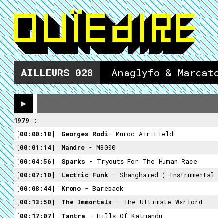
AILLEURS
028
Anaglyfo & Marcat
1979 :
00:00:18
Georges Rodi
- Muroc Air Field
00:01:14
Mandre
- M3000
00:04:56
Sparks
- Tryouts For The Human Race
00:07:10
Lectric Funk
- Shanghaied ( Instrumental 
00:08:44
Krono
- Bareback
00:13:50
The Immortals
- The Ultimate Warlord
00:17:07
Tantra
- Hills Of Katmandu