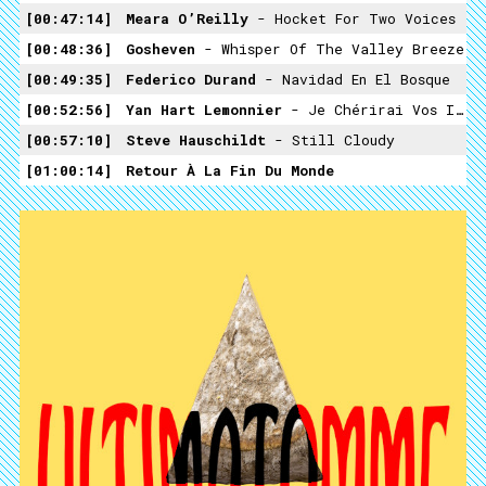
00:47:14
Meara O’Reilly
- Hocket For Two Voices
00:48:36
Gosheven
- Whisper Of The Valley Breeze
00:49:35
Federico Durand
- Navidad En El Bosque
00:52:56
Yan Hart Lemonnier
- Je Chérirai Vos Idéaux Esseulés Jusqu’à Votre Retour
00:57:10
Steve Hauschildt
- Still Cloudy
01:00:14
Retour À La Fin Du Monde