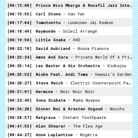
00:13:08
Prince Nico Mbarga & Rocafil Jazz International
00:15:55
Carl Stone
- Han Yan
00:17:04
Tomutonttu
- Luominen Jäi Kesken
00:18:49
Raymonde
- Soleil Arrangé
00:19:50
Little Snake
- HXD
00:22:18
David Aubriand
- Bossa Pianova
00:23:24
Amos And Sara
- Private World Of A Private Eye
00:25:14
Les Baxter & His Orchestra
- Kinkajou
00:25:52
Niobe Feat. Andi Toma
- Hawaii’s Garden
00:28:27
Steve Reich
- Electric Counterpoint Part 3
00:31:01
Hermine
- Noir Noir Noir
00:32:49
Sona Diabate
- Mama Nyepou
00:36:20
Dinner Boi & Kresten Osgood
- Nocchi
00:38:57
Ratgrave
- Instant Toothpaste
00:41:53
Alan Shearer
- The Flea Age
00:44:27
Anne Laplantine
- Nigéria