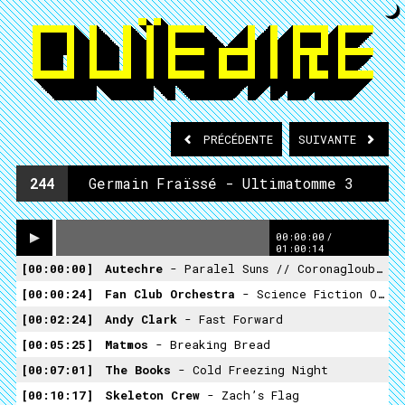
PRÉCÉDENTE
SUIVANTE
244
Germain Fraïssé - Ultimatomme 3
00:00:00
/
01:00:14
00:00:00
Autechre
- Paralel Suns // Coronagloubiboulga
00:00:24
Fan Club Orchestra
- Science Fiction Overdrive
00:02:24
Andy Clark
- Fast Forward
00:05:25
Matmos
- Breaking Bread
00:07:01
The Books
- Cold Freezing Night
00:10:17
Skeleton Crew
- Zach’s Flag