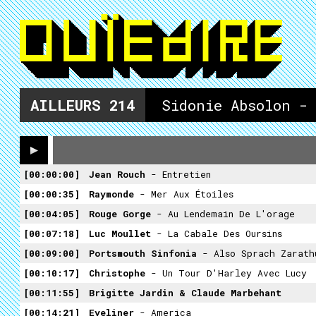
AILLEURS
214
Sidonie Absolon -
00:00:00
Jean Rouch
- Entretien
00:00:35
Raymonde
- Mer Aux Étoiles
00:04:05
Rouge Gorge
- Au Lendemain De L'orage
00:07:18
Luc Moullet
- La Cabale Des Oursins
00:09:00
Portsmouth Sinfonia
- Also Sprach Zarath
00:10:17
Christophe
- Un Tour D'Harley Avec Lucy
00:11:55
Brigitte Jardin & Claude Marbehant
00:14:21
Eyeliner
- America