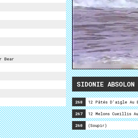
r Bear
SIDONIE ABSOLON
268
12 Pâtés D'aigle Au B
267
12 Melons Cueillis Au
260
(soupir)