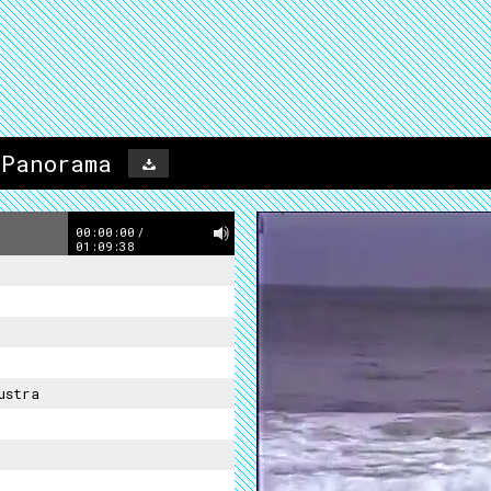
 Panorama
00:00:00
/
01:09:38
ustra