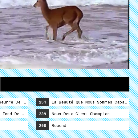
eurre De Caillou (Second Service)
251
La Beauté Que Nous Sommes Capable D
 Fond De La Mer (Premier Service)
239
Nous Deux C'est Champion
208
Rebond