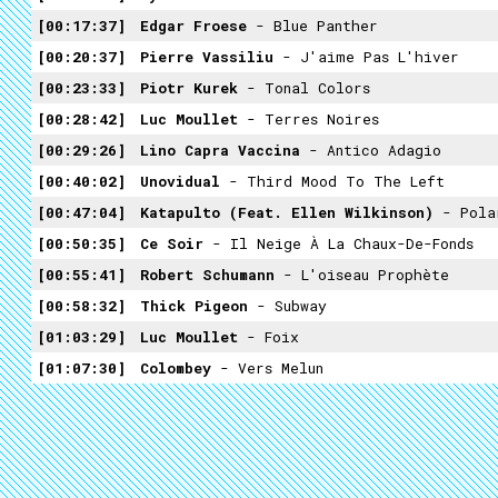
00:17:37
Edgar Froese
- Blue Panther
00:20:37
Pierre Vassiliu
- J'aime Pas L'hiver
00:23:33
Piotr Kurek
- Tonal Colors
00:28:42
Luc Moullet
- Terres Noires
00:29:26
Lino Capra Vaccina
- Antico Adagio
00:40:02
Unovidual
- Third Mood To The Left
00:47:04
Katapulto (Feat. Ellen Wilkinson)
- Pola
00:50:35
Ce Soir
- Il Neige À La Chaux-De-Fonds
00:55:41
Robert Schumann
- L'oiseau Prophète
00:58:32
Thick Pigeon
- Subway
01:03:29
Luc Moullet
- Foix
01:07:30
Colombey
- Vers Melun