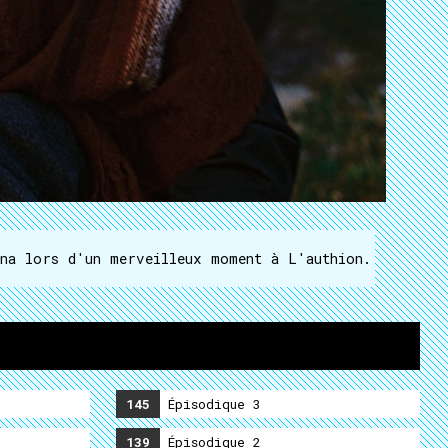
ona lors d'un merveilleux moment à L'authion.
145
Épisodique 3
e
139
Épisodique 2