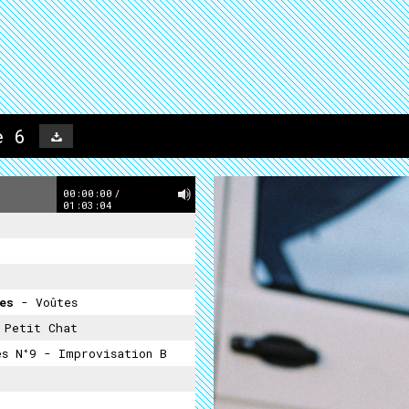
e 6
00:00:00
/
01:03:04
des
- Voûtes
 Petit Chat
es N°9 - Improvisation B