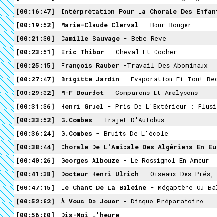
00:16:47
Intérprétation Pour La Chorale Des Enfants De Saint-Satur
00:19:52
Marie-Claude Clerval
- Bour Bouger
00:21:30
Camille Sauvage
- Bebe Reve
00:23:51
Eric Thibor
- Cheval Et Cocher
00:25:15
François Rauber ‎
-Travail Des Abominaux
00:27:47
Brigitte Jardin
- Evaporation Et Tout Re
00:29:32
M-F Bourdot
- Comparons Et Analysons
00:31:36
Henri Gruel
- Pris De L'Extérieur : Plusieurs Bruits De Verrou Electrique - Pas S
00:33:52
G.Combes
- Trajet D'Autobus
00:36:24
G.Combes
- Bruits De L'école
00:38:44
Chorale De L'Amicale Des Algériens En E
00:40:26
Georges Albouze
- Le Rossignol En Amour
00:41:38
Docteur Henri Ulrich ‎
- Oiseaux Des Prés,
00:47:15
Le Chant De La Baleine
- Mégaptère Ou Ba
00:52:02
À Vous De Jouer
- Disque Préparatoire
00:56:00
Dis-Moi L'heure