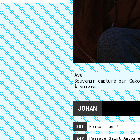
Ava
Souvenir capturé par Gak
À suivre
JOHAN
301
Episodique 7
247
Passage Saint-Antoin