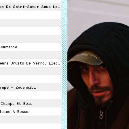
 Sous La Direction De Guy Bernadet ‎
- Sa
commence
ur Le Trottoir - Vélomoteur - Poussette - Circulation Générale
urope
- Zèdeneibi
 Champs Et Bois
leine A Bosse