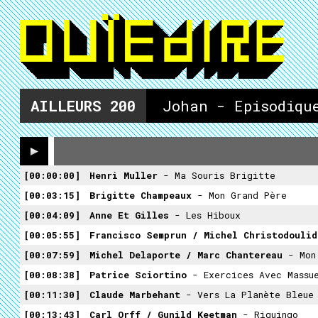
AILLEURS
200
Johan - Episodiqu
00:00:00
Henri Muller
- Ma Souris Brigitte
00:03:15
Brigitte Champeaux
- Mon Grand Père
00:04:09
Anne Et Gilles
- Les Hiboux
00:05:55
Francisco Semprun / Michel Christodouli
00:07:59
Michel Delaporte / Marc Chantereau ‎
- Mon
00:08:38
Patrice Sciortino ‎
- Exercices Avec Massu
00:11:30
Claude Marbehant
- Vers La Planète Bleue
00:13:43
Carl Orff / Gunild Keetman ‎
- Riguingo