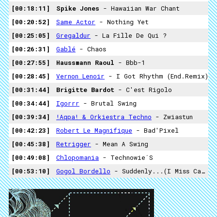
00:18:11
Spike Jones
- Hawaiian War Chant
00:20:52
Same Actor
- Nothing Yet
00:25:05
Gregaldur
- La Fille De Qui ?
00:26:31
Gablé
- Chaos
00:27:55
Haussmann Raoul
- Bbb-1
00:28:45
Vernon Lenoir
- I Got Rhythm (End.Remix)
00:31:44
Brigitte Bardot
- C'est Rigolo
00:34:44
Igorrr
- Brutal Swing
00:39:34
!aqpa! & Orkiestra Techno
- Zwiastun
00:42:23
Robert Le Magnifique
- Bad'Pixel
00:45:38
Retrigger
- Mean A Swing
00:49:08
Chlopomania
- Technowie´s
00:53:10
Gogol Bordello
- Suddenly...(I Miss Carpaty)