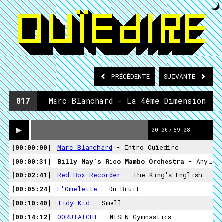
PRÉCÉDENTE
SUIVANTE
017
Marc Blanchard - La 4ème Dimension
00:00
/
59:08
00:00:00
Marc Blanchard
- Intro Ouïedire
00:00:31
Billy May's Rico Mambo Orchestra
- Anything Can Happen Mambo
00:02:41
Red Box Recorder
- The King's English
00:05:24
L'Omelette
- Du Bruit
00:10:40
Tidy Kid
- Smell
00:14:12
OORUTAICHI
- MISEN Gymnastics