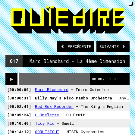
PRÉCÉDENTE
SUIVANTE
017
Marc Blanchard - La 4ème Dimension
00:00
/
59:08
00:00:00
Marc Blanchard
- Intro Ouïedire
00:00:31
Billy May's Rico Mambo Orchestra
- Anything Can Happen Mambo
00:02:41
Red Box Recorder
- The King's English
00:05:24
L'Omelette
- Du Bruit
00:10:40
Tidy Kid
- Smell
00:14:12
OORUTAICHI
- MISEN Gymnastics