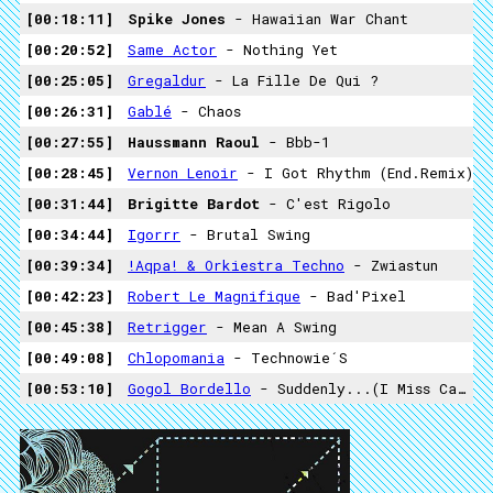
00:18:11
Spike Jones
- Hawaiian War Chant
00:20:52
Same Actor
- Nothing Yet
00:25:05
Gregaldur
- La Fille De Qui ?
00:26:31
Gablé
- Chaos
00:27:55
Haussmann Raoul
- Bbb-1
00:28:45
Vernon Lenoir
- I Got Rhythm (End.Remix)
00:31:44
Brigitte Bardot
- C'est Rigolo
00:34:44
Igorrr
- Brutal Swing
00:39:34
!aqpa! & Orkiestra Techno
- Zwiastun
00:42:23
Robert Le Magnifique
- Bad'Pixel
00:45:38
Retrigger
- Mean A Swing
00:49:08
Chlopomania
- Technowie´s
00:53:10
Gogol Bordello
- Suddenly...(I Miss Carpaty)