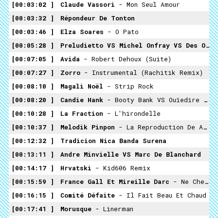
00:03:02
Claude Vassori
- Mon Seul Amour
00:03:32
Répondeur De Tonton
00:03:46
Elza Soares
- O Pato
00:05:28
Preludietto VS Michel Onfray VS Des Oiseaux
00:07:05
Avida
- Robert Dehoux (suite)
00:07:27
Zorro
- Instrumental (Rachitik Remix)
00:08:10
Magali Noël
- Strip Rock
00:08:20
Candie Hank
- Booty Bank VS Ouïedire DJ Tagueule
00:10:28
La Fraction
- L'hirondelle
00:10:37
Melodik Pinpon
- La Reproduction De A À Z
00:12:32
Tradicion Nica Banda Surena
00:13:11
Andre Minvielle VS Marc De Blanchard
00:14:17
Hrvatski
- Kid606 Remix
00:15:59
France Gall Et Mireille Darc
- Ne Cherche Pas À Plaire
00:16:15
Comité Défaite
- Il Fait Beau Et Chaud
00:17:41
Morusque
- Linerman