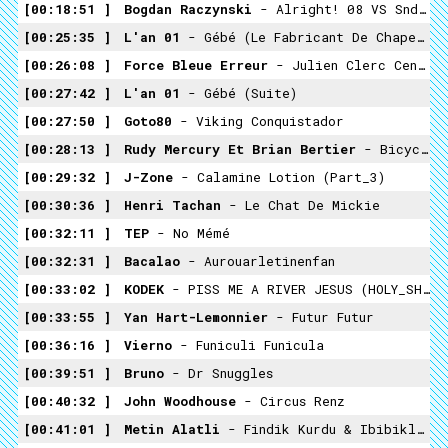
00:18:51
Bogdan Raczynski
- Alright! 08 VS Sndrome WPW - Couloir
00:25:35
L'an 01
- Gébé (Le Fabricant De Chapeaux À Anses) VS Gangpol Und Mit - Pocket Knife
00:26:08
Force Bleue Erreur
- Julien Clerc Cenestrien
00:27:42
L'an 01
- Gébé (suite)
00:27:50
Goto80
- Viking Conquistador
00:28:13
Rudy Mercury Et Brian Bertier
- Bicyclette (Reine Remélange)
00:29:32
J-Zone
- Calamine Lotion (part_3)
00:30:36
Henri Tachan
- Le Chat De Mickie
00:32:11
TEP
- No Mémé
00:32:31
Bacalao
- Aurouarletinenfan
00:33:02
KODEK
- PISS ME A RIVER JESUS (HOLY_SHIT)
00:33:55
Yan Hart-Lemonnier
- Futur Futur
00:36:16
Vierno
- Funiculi Funicula
00:39:51
Bruno
- Dr Snuggles
00:40:32
John Woodhouse
- Circus Renz
00:41:01
Metin Alatli
- Findik Kurdu & Ibibikler & Dere & Duriyem