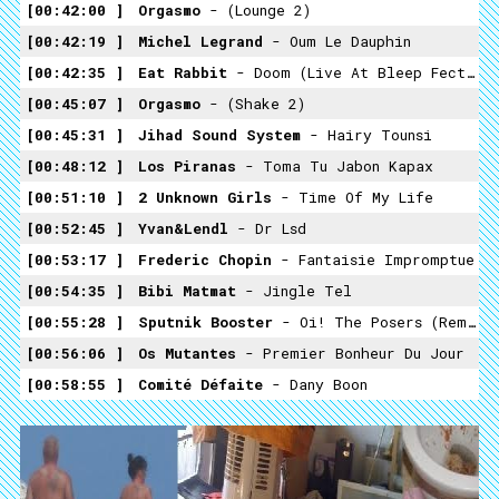
00:42:00
Orgasmo
- (lounge 2)
00:42:19
Michel Legrand
- Oum Le Dauphin
00:42:35
Eat Rabbit
- Doom (live At Bleep Fectival) VS Eat Rabbit Doom (Radioclash Le Lapin)
00:45:07
Orgasmo
- (shake 2)
00:45:31
Jihad Sound System
- Hairy Tounsi
00:48:12
Los Piranas
- Toma Tu Jabon Kapax
00:51:10
2 Unknown Girls
- Time Of My Life
00:52:45
Yvan&lendl
- Dr Lsd
00:53:17
Frederic Chopin
- Fantaisie Impromptue
00:54:35
Bibi Matmat
- Jingle Tel
00:55:28
Sputnik Booster
- Oi! The Posers (Remix By Computer Truck)
00:56:06
Os Mutantes
- Premier Bonheur Du Jour
00:58:55
Comité Défaite
- Dany Boon