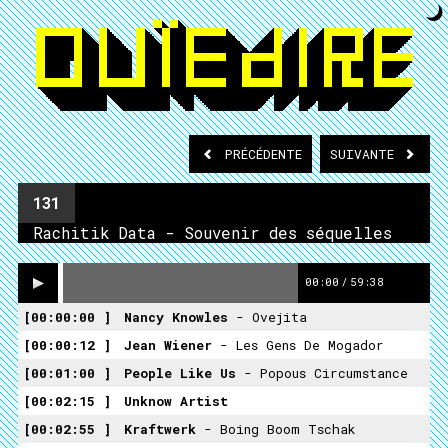
PRÉCÉDENTE
SUIVANTE
131
Rachitik Data - Souvenir des séquelles
00:00
/
59:38
00:00:00
Nancy Knowles
- Ovejita
00:00:12
Jean Wiener
- Les Gens De Mogador
00:01:00
People Like Us
- Popous Circumstance
00:02:15
Unknow Artist
00:02:55
Kraftwerk
- Boing Boom Tschak