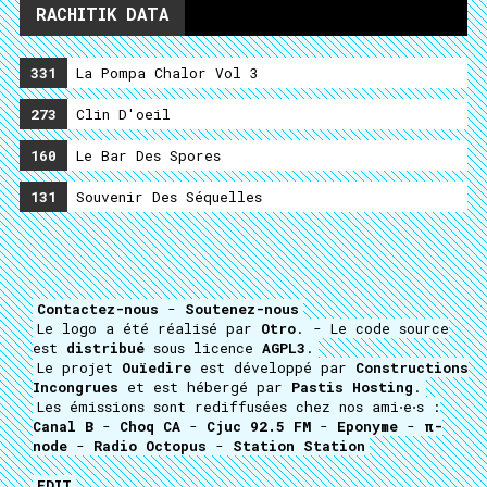
RACHITIK DATA
331
La Pompa Chalor Vol 3
273
Clin D'oeil
160
Le Bar Des Spores
131
Souvenir Des Séquelles
Contactez-nous
-
Soutenez-nous
Le logo a été réalisé par
Otro
. - Le code source
est
distribué
sous licence
AGPL3
.
Le projet
Ouïedire
est développé par
Constructions
Incongrues
et est hébergé par
Pastis Hosting
.
Les émissions sont rediffusées chez nos ami⋅e⋅s :
Canal B
-
Choq CA
-
Cjuc 92.5 FM
-
Eponyme
-
π-
node
-
Radio Octopus
-
Station Station
EDIT