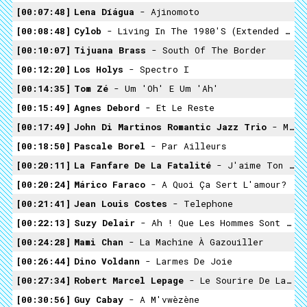
00:07:48
Lena Díágua
- Ajinomoto
00:08:48
Cylob
- Living In The 1980's (extended Dance Mix)
00:10:07
Tijuana Brass
- South Of The Border
00:12:20
Los Holys
- Spectro I
00:14:35
Tom Zé
- Um 'Oh' E Um 'Ah'
00:15:49
Agnes Debord
- Et Le Reste
00:17:49
John Di Martinos Romantic Jazz Trio
- Maria Cervantes
00:18:50
Pascale Borel
- Par Ailleurs
00:20:11
La Fanfare De La Fatalité
- J'aime Ton Cul J'aime Tes Seins
00:20:24
Márico Faraco
- A Quoi Ça Sert L'amour?
00:21:41
Jean Louis Costes
- Telephone
00:22:13
Suzy Delair
- Ah ! Que Les Hommes Sont Bêtes
00:24:28
Mami Chan
- La Machine À Gazouiller
00:26:44
Dino Voldann
- Larmes De Joie
00:27:34
Robert Marcel Lepage
- Le Sourire De La Joconde
00:30:56
Guy Cabay
- A M'vwèzène