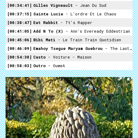
00:34:41
Gilles Vigneault
- Jean Du Sud
00:37:15
Sainte Lucie
- L'ordre Et Le Chaos
00:38:47
Eat Rabbit
- Tt's Rapper
00:41:05
Add N To (X)
- Ann's Eveready Eddestrian
00:45:06
Bibi Mati
- Le Train Train Quotidien
00:46:09
Emahoy Tsegue Maryam Guebrou
- The Last Tears Of A Deceased
00:54:30
Casto
- Voiture - Maison
00:58:03
Outro
- OuœeA