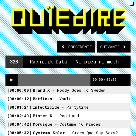
PRÉCÉDENTE
SUIVANTE
323
Rachitik Data - Ni pieu ni meth
00:00
/
59:59
00:00:00
Brand X
- Noddy Goes To Sweden
00:00:12
Batfinks
- Youltt
00:01:21
Infecticide
- Partytime
00:02:40
Mister K
- Pop Hard
00:04:42
Morusque
- Costume 16 Pièces
00:05:32
Systema Solar
- Crees Que Soy Sexy?