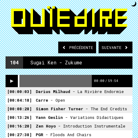
PRÉCÉDENTE
SUIVANTE
104
Sugai Ken - Zukume
00:00
/
59:54
00:00:03
Darius Milhaud
- La Rivière Endormie
00:04:18
Carre
- Open
00:08:28
Simon Fisher Turner
- The End Credits
00:13:26
Yann Geslin
- Variations Didactiques
00:16:20
Zen Hoyo
- Introduction Instrumentale
00:27:38
PGR
- Floods And Chairs