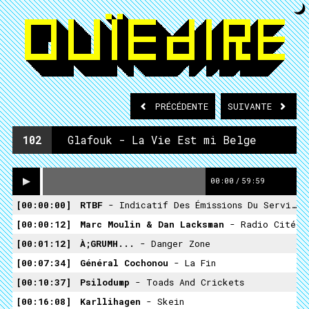
PRÉCÉDENTE
SUIVANTE
102
Glafouk - La Vie Est mi Belge
00:00
/
59:59
00:00:00
RTBF
- Indicatif Des Émissions Du Service Mondial
00:00:12
Marc Moulin & Dan Lacksman
- Radio Cité
00:01:12
À;GRUMH...
- Danger Zone
00:07:34
Général Cochonou
- La Fin
00:10:37
Psilodump
- Toads And Crickets
00:16:08
Karllihagen
- Skein