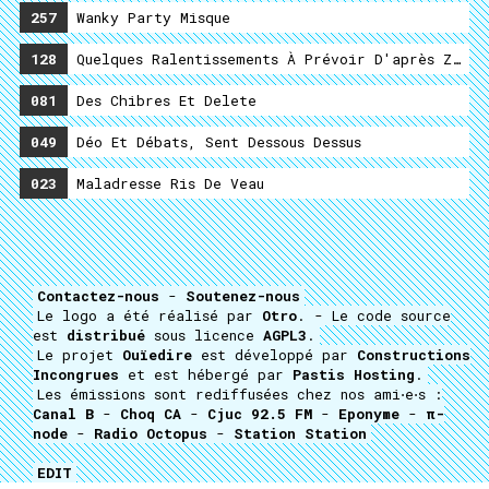
257
Wanky Party Misque
128
Quelques Ralentissements À Prévoir D'après Zombi
081
Des Chibres Et Delete
049
Déo Et Débats, Sent Dessous Dessus
023
Maladresse Ris De Veau
Contactez-nous
-
Soutenez-nous
Le logo a été réalisé par
Otro
. - Le code source
est
distribué
sous licence
AGPL3
.
Le projet
Ouïedire
est développé par
Constructions
Incongrues
et est hébergé par
Pastis Hosting
.
Les émissions sont rediffusées chez nos ami⋅e⋅s :
Canal B
-
Choq CA
-
Cjuc 92.5 FM
-
Eponyme
-
π-
node
-
Radio Octopus
-
Station Station
EDIT