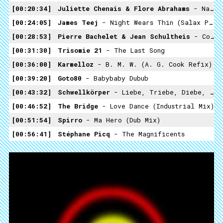
00:20:34
Juliette Chenais & Flore Abrahams
- Nana, Quand Tu Niques...
00:24:05
James Teej
- Night Wears Thin (Salax Peep Show Remix)
00:28:53
Pierre Bachelet & Jean Schultheis
- Coup De Tête
00:31:30
Trisomie 21
- The Last Song
00:36:00
Karmelloz
- B. M. W. (A. G. Cook Refix)
00:39:20
Goto80
- Babybaby Dubub
00:43:32
Schwellkörper
- Liebe, Triebe, Diebe, Hiebe
00:46:52
The Bridge
- Love Dance (Industrial Mix)
00:51:54
Spirro
- Ma Hero (Dub Mix)
00:56:41
Stéphane Picq
- The Magnificents