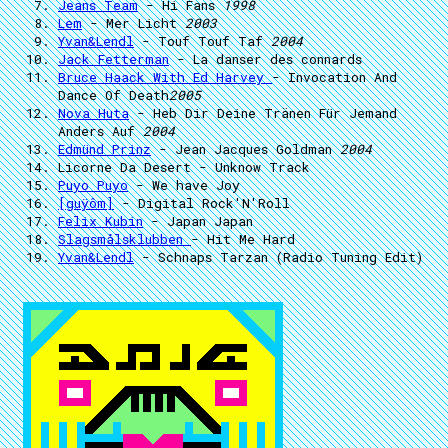
Jeans Team
- Hi Fans
1998
Lem
- Mer Licht
2003
Yvan&Lendl
- Touf Touf Taf
2004
Jack Fetterman
- La danser des connards
Bruce Haack With Ed Harvey
- Invocation And
Dance Of Death
2005
Nova Huta
- Heb Dir Deine Tränen Für Jemand
Anders Auf
2004
Edmünd Prinz
- Jean Jacques Goldman
2004
Licorne Da Desert
- Unknow Track
Puyo Puyo
- We have Joy
[guÿôm]
- Digital Rock'N'Roll
Felix Kubin
- Japan Japan
Slagsmålsklubben
- Hit Me Hard
Yvan&Lendl
- Schnaps Tarzan (Radio Tuning Edit)