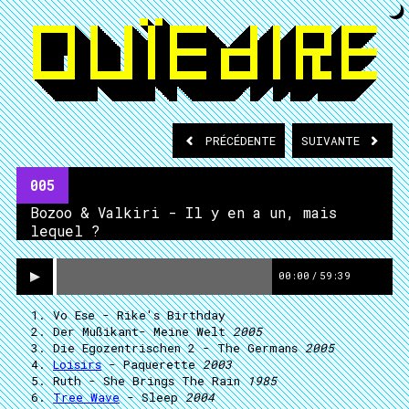
PRÉCÉDENTE
SUIVANTE
005
Bozoo & Valkiri - Il y en a un, mais
lequel ?
00:00
/
59:39
Vo Ese
- Rike's Birthday
Der Mußikant
- Meine Welt
2005
Die Egozentrischen 2
- The Germans
2005
Loisirs
- Paquerette
2003
Ruth
- She Brings The Rain
1985
Tree Wave
- Sleep
2004