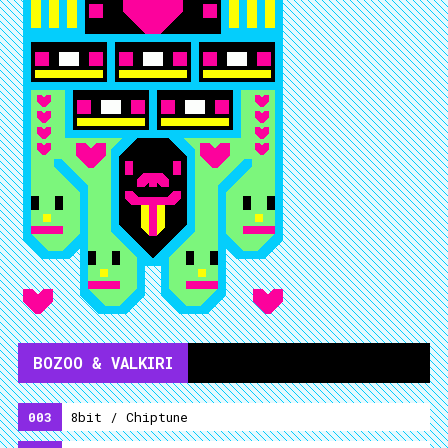
BOZOO & VALKIRI
003
8bit / Chiptune