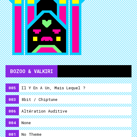
BOZOO & VALKIRI
005
Il Y En A Un, Mais Lequel ?
003
8bit / Chiptune
006
Altération Auditive
004
None
001
No Theme