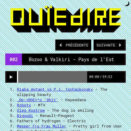
PRÉCÉDENTE
SUIVANTE
002
Bozoo & Valkiri - Pays de l'Est
00:00
/
59:32
Riaba mutant vs P.i. tschaikovsky
- The
slipping beauty
.Ðo-<ÐOE+^o '8bit'
- Haywadana
Roboty
- MTV
Oleg Kostrow
- The dog is smiling
Bigoudi
- Renault-Peugeot
Fathers of hydrogen
- Electric
Messer Fru Frau Muller
- Pretty girl from Ussr