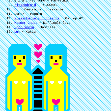
Eji and Petrucho
- Pamyatnik
Alexandroid
- D3000pt2
Co
- Centralne ogrzewanie
Dumaz
- Pasaka
V.mescherin's orchestra
- Gallop #2
Messer Chups
- Difficult love
Igor Vdoin
- Hapiness
Luk
- Katia