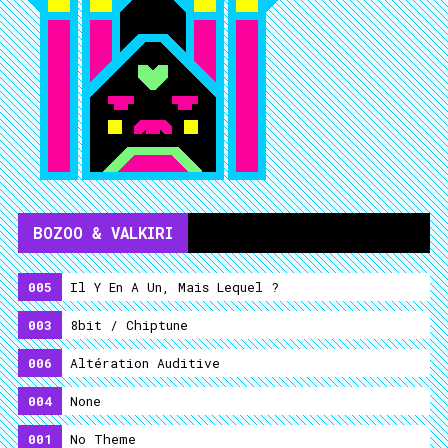
BOZOO & VALKIRI
005
Il Y En A Un, Mais Lequel ?
003
8bit / Chiptune
006
Altération Auditive
004
None
001
No Theme