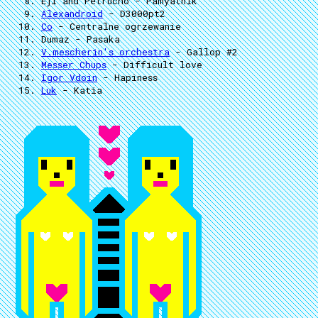
Eji and Petrucho
- Pamyatnik
Alexandroid
- D3000pt2
Co
- Centralne ogrzewanie
Dumaz
- Pasaka
V.mescherin's orchestra
- Gallop #2
Messer Chups
- Difficult love
Igor Vdoin
- Hapiness
Luk
- Katia