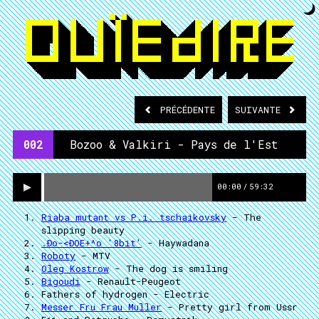
PRÉCÉDENTE
SUIVANTE
002
Bozoo & Valkiri - Pays de l'Est
00:00
/
59:32
Riaba mutant vs P.i. tschaikovsky
- The
slipping beauty
.Ðo-<ÐOE+^o '8bit'
- Haywadana
Roboty
- MTV
Oleg Kostrow
- The dog is smiling
Bigoudi
- Renault-Peugeot
Fathers of hydrogen
- Electric
Messer Fru Frau Muller
- Pretty girl from Ussr