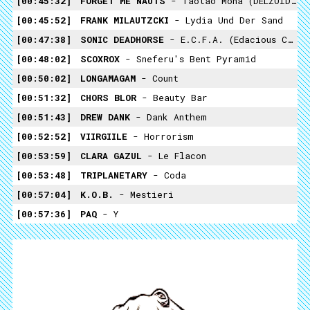
00:45:32
FORGET ME NAUTS
- Taotao Mona (DELZOID Weeping Zombie Remix)
00:45:52
FRANK MILAUTZCKI
- Lydia Und Der Sand
00:47:38
SONIC DEADHORSE
- E.C.F.A. (Edacious China Fucking Asshole)
00:48:02
SCOXROX
- Sneferu's Bent Pyramid
00:50:02
LONGAMAGAM
- Count
00:51:32
CHORS BLOR
- Beauty Bar
00:51:43
DREW DANK
- Dank Anthem
00:52:52
VIIRGIILE
- Horrorism
00:53:59
CLARA GAZUL
- Le Flacon
00:53:48
TRIPLANETARY
- Coda
00:57:04
K.O.B.
- Mestieri
00:57:36
PAQ
- Y