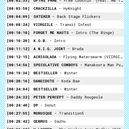
00:02:33
OPTMS PRME
- Free Coochin' (feat. MB THE BAPTIST & MARY)
00:03:50
CRACKZILLA
- HyKnight
00:04:09
SHTEKER
- Back Stage Flickers
00:08:24
VIIRGIILE
- Transit Infest
00:10:10
FORGET ME NAUTS
- Intro (the Binge)
00:10:20
K.O.B.
- Intro
00:11:12
A N.I.Q. JOINT
- Bruda
00:12:15
ACRISOLADA
- Flying Waterswarm (VIIRGIILE Post Traumatwist Reload)
00:14:56
SPECULATIVE COWBOYS
- Manakoora Man Put It In Other Terms
00:19:36
BESTSELLER
- Winter
00:20:16
DANECDOTE
- Koda Bae
00:24:04
BESTSELLER
- Winter
00:24:32
PETER PERCEPT
- Daddy Rougeole
00:24:40
DP
- Donut
00:27:55
MORUSQUE
- Transition5
00:28:42
QEBRUS
- Oazhu