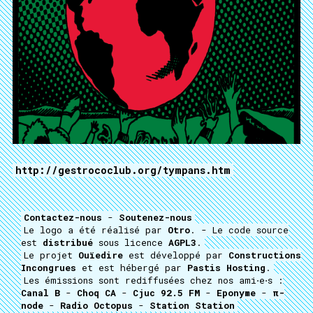
http://gestrococlub.org/tympans.htm
Contactez-nous
-
Soutenez-nous
Le logo a été réalisé par
Otro
. - Le code source
est
distribué
sous licence
AGPL3
.
Le projet
Ouïedire
est développé par
Constructions
Incongrues
et est hébergé par
Pastis Hosting
.
Les émissions sont rediffusées chez nos ami⋅e⋅s :
Canal B
-
Choq CA
-
Cjuc 92.5 FM
-
Eponyme
-
π-
node
-
Radio Octopus
-
Station Station