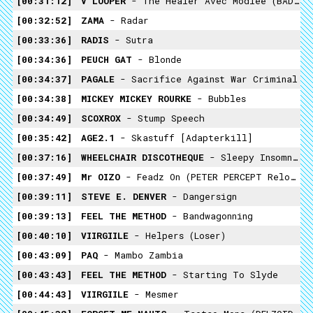
00:31:12
V LOOPER
- The Healer Avec Modlee (BADU Remix)
00:32:52
ZAMA
- Radar
00:33:36
RADIS
- Sutra
00:34:36
PEUCH GAT
- Blonde
00:34:37
PAGALE
- Sacrifice Against War Criminal
00:34:38
MICKEY MICKEY ROURKE
- Bubbles
00:34:49
SCOXROX
- Stump Speech
00:35:42
AGE2.1
- Skastuff [Adapterkill]
00:37:16
WHEELCHAIR DISCOTHEQUE
- Sleepy Insomniac
00:37:49
Mr OIZO
- Feadz On (PETER PERCEPT Reload)
00:39:11
STEVE E. DENVER
- Dangersign
00:39:13
FEEL THE METHOD
- Bandwagonning
00:40:10
VIIRGIILE
- Helpers (loser)
00:43:09
PAQ
- Mambo Zambia
00:43:43
FEEL THE METHOD
- Starting To Slyde
00:44:43
VIIRGIILE
- Mesmer