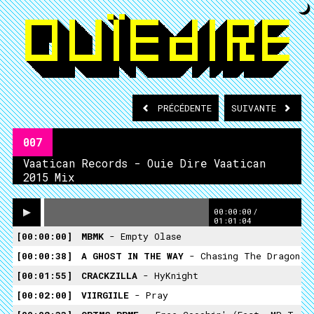
PRÉCÉDENTE
SUIVANTE
007
Vaatican Records - Ouie Dire Vaatican
2015 Mix
00:00:00
/
01:01:04
00:00:00
MBMK
- Empty Olase
00:00:38
A GHOST IN THE WAY
- Chasing The Dragon
00:01:55
CRACKZILLA
- HyKnight
00:02:00
VIIRGIILE
- Pray