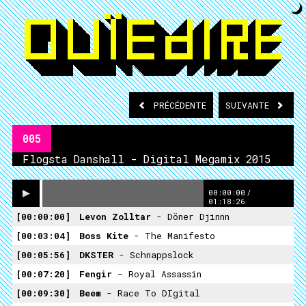
PRÉCÉDENTE
SUIVANTE
005
Flogsta Danshall - Digital Megamix 2015
00:00:00
/
01:18:26
00:00:00
Levon Zolltar
- Döner Djinnn
00:03:04
Boss Kite
- The Manifesto
00:05:56
DKSTER
- Schnappslock
00:07:20
Fengir
- Royal Assassin
00:09:30
Beem
- Race To DIgital