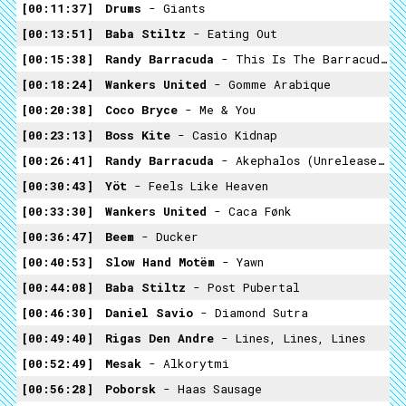
00:11:37
Drums
- Giants
00:13:51
Baba Stiltz
- Eating Out
00:15:38
Randy Barracuda
- This Is The Barracuda Speaking
00:18:24
Wankers United
- Gomme Arabique
00:20:38
Coco Bryce
- Me & You
00:23:13
Boss Kite
- Casio Kidnap
00:26:41
Randy Barracuda
- Akephalos (unreleased)
00:30:43
Yöt
- Feels Like Heaven
00:33:30
Wankers United
- Caca Fønk
00:36:47
Beem
- Ducker
00:40:53
Slow Hand Motëm
- Yawn
00:44:08
Baba Stiltz
- Post Pubertal
00:46:30
Daniel Savio
- Diamond Sutra
00:49:40
Rigas Den Andre
- Lines, Lines, Lines
00:52:49
Mesak
- Alkorytmi
00:56:28
Poborsk
- Haas Sausage