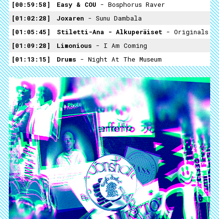
00:59:58
Easy & COU
- Bosphorus Raver
01:02:28
Joxaren
- Sunu Dambala
01:05:45
Stiletti-Ana - Alkuperäiset
- Originals
01:09:28
Limonious
- I Am Coming
01:13:15
Drums
- Night At The Museum