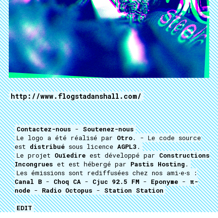
http://www.flogstadanshall.com/
Contactez-nous
-
Soutenez-nous
Le logo a été réalisé par
Otro
. - Le code source
est
distribué
sous licence
AGPL3
.
Le projet
Ouïedire
est développé par
Constructions
Incongrues
et est hébergé par
Pastis Hosting
.
Les émissions sont rediffusées chez nos ami⋅e⋅s :
Canal B
-
Choq CA
-
Cjuc 92.5 FM
-
Eponyme
-
π-
node
-
Radio Octopus
-
Station Station
EDIT