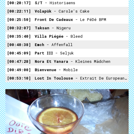
00:20:17
S/t
- Historiaens
00:22:11
Volapük
- Carole's Cake
00:25:50
Front De Cadeaux
- Le PéDé BPM
00:32:07
Taksan
- Nigeru
00:35:40
Villa Piégée
- Bleed
00:40:38
Emch
- Affenfall
00:45:09
Part III
- Seljuk
00:47:28
Nora Et Yanara
- Kleines Mädchen
00:49:00
Bienvenue
- Mobile
00:53:10
Lost In Toulouse
- Extrait De European Contemporary Demon