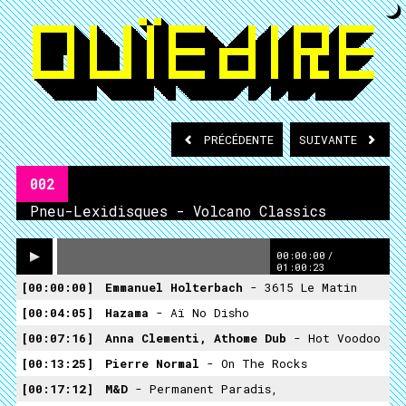
PRÉCÉDENTE
SUIVANTE
002
Pneu-Lexidisques - Volcano Classics
00:00:00
/
01:00:23
00:00:00
Emmanuel Holterbach
- 3615 Le Matin
00:04:05
Hazama
- Aï No Disho
00:07:16
Anna Clementi, Athome Dub
- Hot Voodoo
00:13:25
Pierre Normal
- On The Rocks
00:17:12
M&D
- Permanent Paradis,