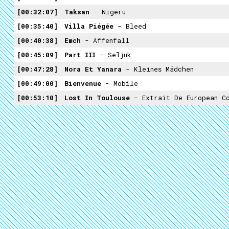
00:32:07
Taksan
- Nigeru
00:35:40
Villa Piégée
- Bleed
00:40:38
Emch
- Affenfall
00:45:09
Part III
- Seljuk
00:47:28
Nora Et Yanara
- Kleines Mädchen
00:49:00
Bienvenue
- Mobile
00:53:10
Lost In Toulouse
- Extrait De European C