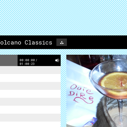
Volcano Classics
00:00:00
/
01:00:23