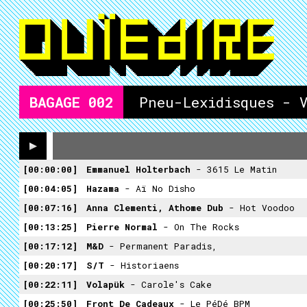
BAGAGE
002
Pneu-Lexidisques - 
00:00:00
Emmanuel Holterbach
- 3615 Le Matin
00:04:05
Hazama
- Aï No Disho
00:07:16
Anna Clementi, Athome Dub
- Hot Voodoo
00:13:25
Pierre Normal
- On The Rocks
00:17:12
M&D
- Permanent Paradis,
00:20:17
S/t
- Historiaens
00:22:11
Volapük
- Carole's Cake
00:25:50
Front De Cadeaux
- Le PéDé BPM