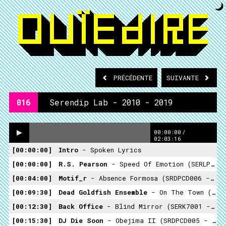
PRÉCÉDENTE
SUIVANTE
016
Serendip Lab - 2010 - 2019
00:00:00
/
02:03:16
00:00:00
Intro
- Spoken Lyrics
00:00:00
R.S. Pearson
- Speed Of Emotion (SERLP006 - R.S. Pearson - Reality Remember From Childhood)
00:04:00
Motif_r
- Absence Formosa (SRDPCD006 - Compilation Festival Serendip 2016)
00:09:30
Dead Goldfish Ensemble
- On The Town (démo) (SRDPCD007 - Compilation Festival Serendip 2017)
00:12:30
Back Office
- Blind Mirror (SERK7001 - Back Office)
00:15:30
DJ Die Soon
- Obejima II (SRDPCD005 - Compilation Festival Serendip 2015)