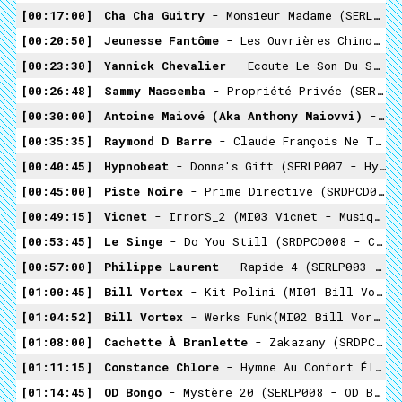
00:17:00
Cha Cha Guitry
- Monsieur Madame (SERLP001 - Cha Cha Guitry)
00:20:50
Jeunesse Fantôme
- Les Ouvrières Chinoises (SWCD01 Various - French Synth Lovers)
00:23:30
Yannick Chevalier
- Ecoute Le Son Du Soleil (SERLP005 - Chébran)
00:26:48
Sammy Massemba
- Propriété Privée (SERLP009 - Chébran 2)
00:30:00
Antoine Maiové (aka Anthony Maiovvi)
- Chanson D'Automne (Cold Version) (SWCD01 Various - French Synth Lovers)
00:35:35
Raymond D Barre
- Claude François Ne Te Regarde (MI04 Raymond D Barre - Complotologie À Venir)
00:40:45
Hypnobeat
- Donna's Gift (SERLP007 - Hypnobeat - Prototech)
00:45:00
Piste Noire
- Prime Directive (SRDPCD006 - Compilation Festival Serendip 2016)
00:49:15
Vicnet
- IrrorS_2 (MI03 Vicnet - Musiques Imaginogènes Vol.3 À Venir)
00:53:45
Le Singe
- Do You Still (SRDPCD008 - Compilation Festival Serendip 2018)
00:57:00
Philippe Laurent
- Rapide 4 (SERLP003 - Philippe Laurent - Cassettes)
01:00:45
Bill Vortex
- Kit Polini (MI01 Bill Vortex - Musiques Imaginogènes Vol.1)
01:04:52
Bill Vortex
- Werks Funk(MI02 Bill Vortex - Musiques Imaginogènes Vol.2 À Venir)
01:08:00
Cachette À Branlette
- Zakazany (SRDPCD005 - Compilation Festival Serendip 2015)
01:11:15
Constance Chlore
- Hymne Au Confort Électroménager (Cha Cha Guitry Cover) (SRDPCD007 - Compilation Festival Serendip 2017)
01:14:45
OD Bongo
- Mystère 20 (SERLP008 - OD Bongo - Nobium Beats)