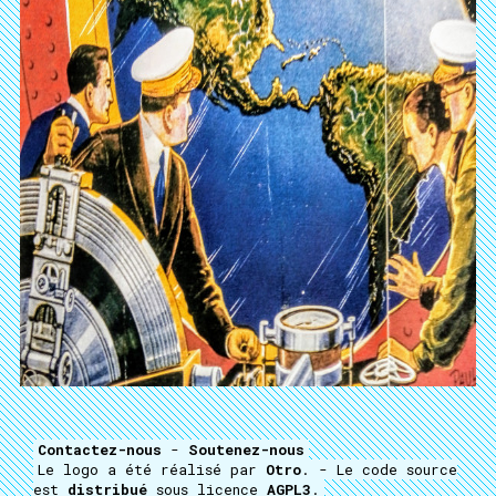
Contactez-nous
-
Soutenez-nous
Le logo a été réalisé par
Otro
. - Le code source
est
distribué
sous licence
AGPL3
.