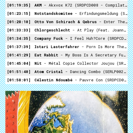
01:19:35
AKM
- Akxvox K72 (SRDPCD008 - Compilation Festival Serendip 2018)
01:23:15
Notstandskomitee
- Erfindungsmeldung (SERK7002 - Notstandskomitee - Release Candidate)
01:28:10
Otto Von Schirach & Qebrus
- Enter The Sacred Triangle (SERLP011 Otto Von Schirach & Qebrus - Ottobrus, À Venir)
01:33:33
Chlorgeschlecht
- At Play (feat. Joanna Preiss) (Chlorgeschlecht - Sounds For The Jetset, Unreleased)
01:34:35
Company Fuck
- I Feel Huh?core (SRDPCD001 - Compilation Festival Serendip 2010)
01:37:39
Istari Lasterfahrer
- Porn Is More Then Hardcore (SRDPCD002 - Compilation Festival Serendip 2011)
01:41:29
Eat Rabbit
- My Boss Is A Secretary Fucker (SRDPCD001 - Compilation Festival Serendip 2010)
01:45:04
Nit
- Métal Copie Collector Joujou (SRDPCD005 - Compilation Festival Serendip 2015)
01:51:40
Atom Cristal
- Dancing Combo (SERLP002 - Atom Cristal & Satellite - 1979-85)
01:58:01
Célestin Ndoumbé
- Pauvre Con (SRDPCD007 - Compilation Festival Serendip 2017, SERK7004 À Venir)