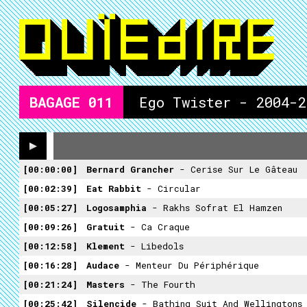
BAGAGE
011
Ego Twister - 2004-2
00:00:00
Bernard Grancher
- Cerise Sur Le Gâteau
00:02:39
Eat Rabbit
- Circular
00:05:27
Logosamphia
- Rakhs Sofrat El Hamzen
00:09:26
Gratuit
- Ca Craque
00:12:58
Klement
- Libedols
00:16:28
Audace
- Menteur Du Périphérique
00:21:24
Masters
- The Fourth
00:25:42
Silencide
- Bathing Suit And Wellingtons