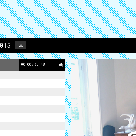
015
00:00
/
53:48