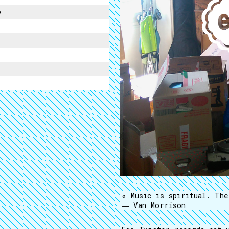
e
« Music is spiritual. The
― Van Morrison