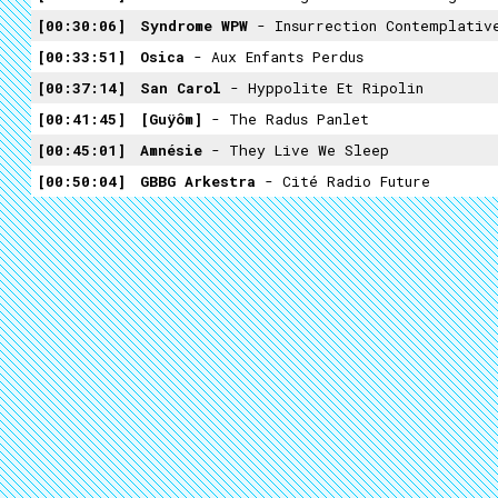
00:30:06
Syndrome WPW
- Insurrection Contemplativ
00:33:51
Osica
- Aux Enfants Perdus
00:37:14
San Carol
- Hyppolite Et Ripolin
00:41:45
[guÿôm]
- The Radus Panlet
00:45:01
Amnésie
- They Live We Sleep
00:50:04
GBBG Arkestra
- Cité Radio Future