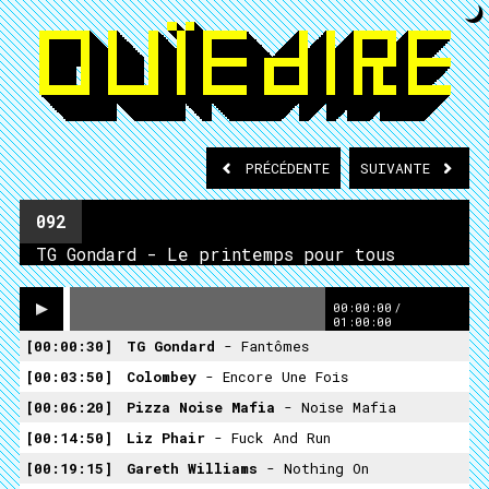
PRÉCÉDENTE
SUIVANTE
092
TG Gondard - Le printemps pour tous
00:00:00
/
01:00:00
00:00:30
TG Gondard
- Fantômes
00:03:50
Colombey
- Encore Une Fois
00:06:20
Pizza Noise Mafia
- Noise Mafia
00:14:50
Liz Phair
- Fuck And Run
00:19:15
Gareth Williams
- Nothing On