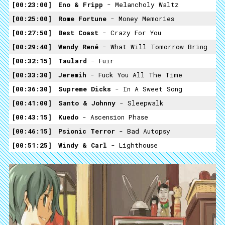
00:23:00
Eno & Fripp
- Melancholy Waltz
00:25:00
Rome Fortune
- Money Memories
00:27:50
Best Coast
- Crazy For You
00:29:40
Wendy René
- What Will Tomorrow Bring
00:32:15
Taulard
- Fuir
00:33:30
Jeremih
- Fuck You All The Time
00:36:30
Supreme Dicks
- In A Sweet Song
00:41:00
Santo & Johnny
- Sleepwalk
00:43:15
Kuedo
- Ascension Phase
00:46:15
Psionic Terror
- Bad Autopsy
00:51:25
Windy & Carl
- Lighthouse