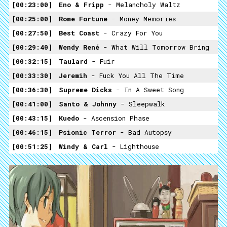
00:23:00
Eno & Fripp
- Melancholy Waltz
00:25:00
Rome Fortune
- Money Memories
00:27:50
Best Coast
- Crazy For You
00:29:40
Wendy René
- What Will Tomorrow Bring
00:32:15
Taulard
- Fuir
00:33:30
Jeremih
- Fuck You All The Time
00:36:30
Supreme Dicks
- In A Sweet Song
00:41:00
Santo & Johnny
- Sleepwalk
00:43:15
Kuedo
- Ascension Phase
00:46:15
Psionic Terror
- Bad Autopsy
00:51:25
Windy & Carl
- Lighthouse