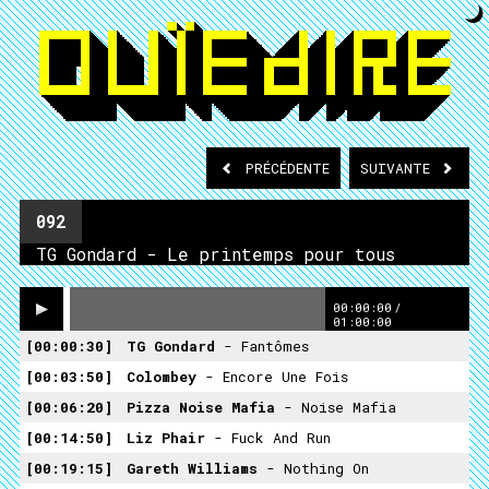
PRÉCÉDENTE
SUIVANTE
092
TG Gondard - Le printemps pour tous
00:00:00
/
01:00:00
00:00:30
TG Gondard
- Fantômes
00:03:50
Colombey
- Encore Une Fois
00:06:20
Pizza Noise Mafia
- Noise Mafia
00:14:50
Liz Phair
- Fuck And Run
00:19:15
Gareth Williams
- Nothing On