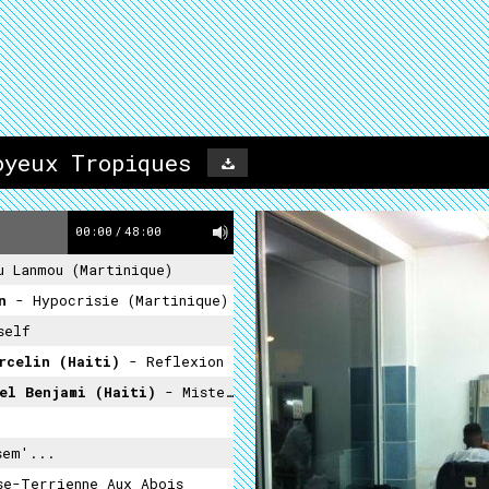
oyeux Tropiques
00:00
/
48:00
u Lanmou (Martinique)
in
- Hypocrisie (Martinique)
self
arcelin (Haiti)
- Reflexion
nel Benjami (Haiti)
- Mister Magic
sem'...
se-Terrienne Aux Abois