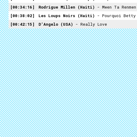
00:34:16
Rodrigue Millen (Haiti)
- Mwen Ta Renmen
00:38:02
Les Loups Noirs (Haiti)
- Pourquoi Betty
00:42:15
D'Angelo (USA)
- Really Love