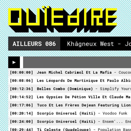
AILLEURS
086
Khâgneux West - J
00:00:00
Jean Michel Cabrimol Et La Mafia
- Couco
00:08:06
Les Léopards De Martinique Et Paulo Alb
00:12:36
Belles Combo (Dominique)
- Simplify Your
00:14:52
Les Gypsies De Pétion Ville Et Claude M
00:17:06
Tuco Et Les Frères Dejean Featuring Lio
00:20:14
Scorpio Universel (Haiti)
- Voodoo Funk
00:24:00
Scorpio Universel (Haiti)
- Ensem'... En
00:29:44
Ti Celeste (Guadeloupe)
- Population Bas