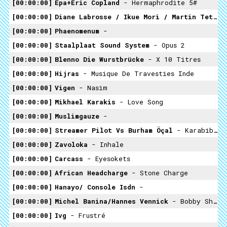
00:00:00
Epa+eric Copland
- Hermaphrodite 5#
00:00:00
Diane Labrosse / Ikue Mori / Martin Tetreault / Magneticum
00:00:00
Phaenomenum
-
00:00:00
Staalplaat Sound System
- Opus 2
00:00:00
Blenno Die Wurstbrücke
- X 10 Titres
00:00:00
Hijras
- Musique De Travesties Inde
00:00:00
Vigen
- Nasim
00:00:00
Mikhael Karakis
- Love Song
00:00:00
Muslimgauze
-
00:00:00
Streamer Pilot Vs Burham Öçal
- Karabiber
00:00:00
Zavoloka
- Inhale
00:00:00
Carcass
- Eyesokets
00:00:00
African Headcharge
- Stone Charge
00:00:00
Hanayo/ Console Isdn
-
00:00:00
Michel Banina/Hannes Vennick
- Bobby Shuffle
00:00:00
Ivg
- Frustré