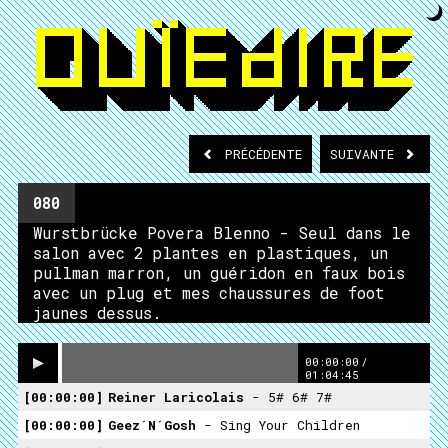
PRÉCÉDENTE
SUIVANTE
080
Wurstbrücke Povera Blenno - Seul dans le
salon avec 2 plantes en plastiques, un
pullman marron, un guéridon en faux bois
avec un plug et mes chaussures de foot
jaunes dessus.
00:00:00
/
01:04:45
00:00:00
Reiner Laricolais
- 5# 6# 7#
00:00:00
Geez´n´gosh
- Sing Your Children