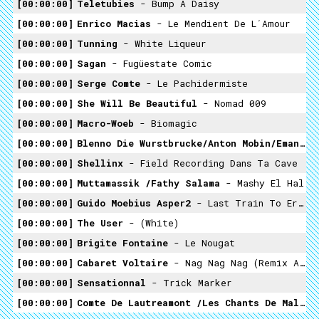
00:00:00
Teletubies
- Bump A Daisy
00:00:00
Enrico Macias
- Le Mendient De L´amour
00:00:00
Tunning
- White Liqueur
00:00:00
Sagan
- Fugüestate Comic
00:00:00
Serge Comte
- Le Pachidermiste
00:00:00
She Will Be Beautiful
- Nomad 009
00:00:00
Macro-Woeb
- Biomagic
00:00:00
Blenno Die Wurstbrucke/anton Mobin/emanuel Rebus/Harold Shellinx
00:00:00
Shellinx
- Field Recording Dans Ta Cave
00:00:00
Muttamassik /fathy Salama
- Mashy El Hal
00:00:00
Guido Moebius Asper2
- Last Train To Erfstadt
00:00:00
The User
- (white)
00:00:00
Brigite Fontaine
- Le Nougat
00:00:00
Cabaret Voltaire
- Nag Nag Nag (remix Akufen) (reremix Blenno)
00:00:00
Sensationnal
- Trick Marker
00:00:00
Comte De Lautreamont /Les Chants De Maldoror