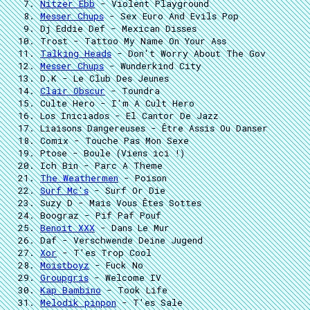
Nitzer Ebb
- Violent Playground
Messer Chups
- Sex Euro And Evils Pop
Dj Eddie Def
- Mexican Disses
Trost
- Tattoo My Name On Your Ass
Talking Heads
- Don't Worry About The Gov
Messer Chups
- Wunderkind City
D.K
- Le Club Des Jeunes
Clair Obscur
- Toundra
Culte Hero
- I'm A Cult Hero
Los Iniciados
- El Cantor De Jazz
Liaisons Dangereuses
- Être Assis Ou Danser
Comix
- Touche Pas Mon Sexe
Ptose
- Boule (Viens ici !)
Ich Bin
- Parc A Theme
The Weathermen
- Poison
Surf Mc's
- Surf Or Die
Suzy D
- Mais Vous Êtes Sottes
Boograz
- Pif Paf Pouf
Benoit XXX
- Dans Le Mur
Daf
- Verschwende Deine Jugend
Xor
- T'es Trop Cool
Moistboyz
- Fuck No
Groupgris
- Welcome IV
Kap Bambino
- Took Life
Melodik pinpon
- T'es Sale