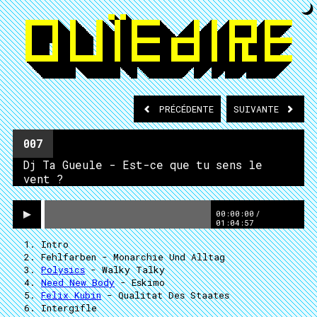
PRÉCÉDENTE
SUIVANTE
007
Dj Ta Gueule - Est-ce que tu sens le
vent ?
00:00:00
/
01:04:57
Intro
Fehlfarben
- Monarchie Und Alltag
Polysics
- Walky Talky
Need New Body
- Eskimo
Felix Kubin
- Qualitat Des Staates
Intergifle