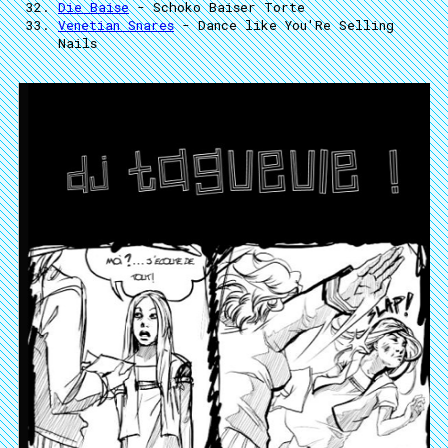
Die Baise
- Schoko Baiser Torte
Venetian Snares
- Dance like You'Re Selling
Nails