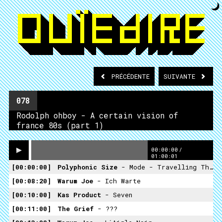
PRÉCÉDENTE
SUIVANTE
078
Rodolph ohboy - A certain vision of
france 80s (part 1)
00:00:00
/
01:00:01
00:00:00
Polyphonic Size
- Mode - Travelling Things - Party
00:08:20
Warum Joe
- Ich Warte
00:10:00
Kas Product
- Seven
00:11:00
The Grief
- ???