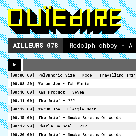
AILLEURS
078
Rodolph ohboy - A
00:00:00
Polyphonic Size
- Mode - Travelling Thin
00:08:20
Warum Joe
- Ich Warte
00:10:00
Kas Product
- Seven
00:11:00
The Grief
- ???
00:13:00
Warum Joe
- L´aigle Noir
00:15:00
The Grief
- Smoke Screens Of Words
00:17:20
Charle De Goal
- ???
00:20:00
The Grief
- Smoke Screens Of Words