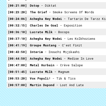
00:21:00
Dstop
- Diktat
00:23:20
The Grief
- Smoke Screens Of Words
00:24:06
Achwgha Ney Wodei
- Tartarin De Tarzz King - Trad
00:32:15
Charles De Goal
- Exposition
00:36:10
Lucrate Milk
- Bocops
00:37:10
Achwgha Ney Wodei
- Les Kolkhoziens
00:41:19
Groupe Mustang
- C'est Finit
00:43:50
Interim
- Inouchi Mijikashi
00:44:50
Achwgha Ney Wodei
- Medise In Love
00:47:00
Metal Hurbain
- Crève Salope
00:51:45
Lucrate Milk
- Magnum
00:53:20
Vox Populi!
- Tik & Tics
00:57:00
Martin Dupond
- Lost And Late