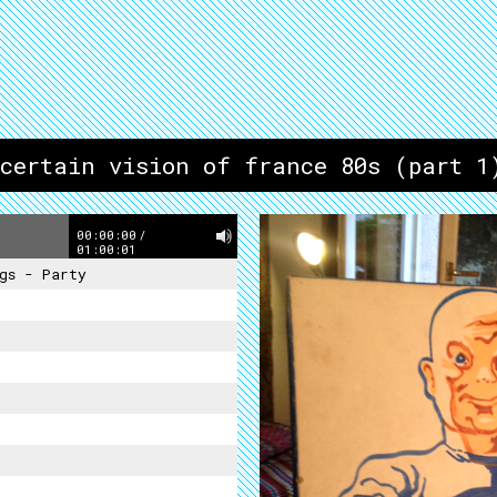
 certain vision of france 80s (part 1
00:00:00
/
01:00:01
gs - Party