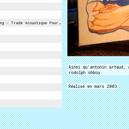
e Acoustique Pour Magnétophone Seul
Ainsi qu’antonin artaud, 
rodolph ohboy
Réalisé en mars 2003