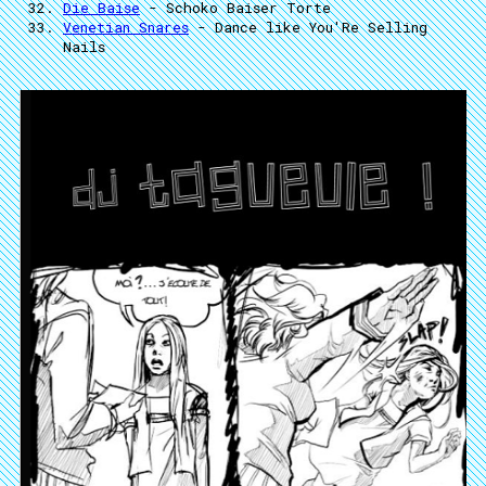
Die Baise
- Schoko Baiser Torte
Venetian Snares
- Dance like You'Re Selling
Nails