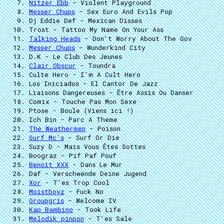
Nitzer Ebb
- Violent Playground
Messer Chups
- Sex Euro And Evils Pop
Dj Eddie Def
- Mexican Disses
Trost
- Tattoo My Name On Your Ass
Talking Heads
- Don't Worry About The Gov
Messer Chups
- Wunderkind City
D.K
- Le Club Des Jeunes
Clair Obscur
- Toundra
Culte Hero
- I'm A Cult Hero
Los Iniciados
- El Cantor De Jazz
Liaisons Dangereuses
- Être Assis Ou Danser
Comix
- Touche Pas Mon Sexe
Ptose
- Boule (Viens ici !)
Ich Bin
- Parc A Theme
The Weathermen
- Poison
Surf Mc's
- Surf Or Die
Suzy D
- Mais Vous Êtes Sottes
Boograz
- Pif Paf Pouf
Benoit XXX
- Dans Le Mur
Daf
- Verschwende Deine Jugend
Xor
- T'es Trop Cool
Moistboyz
- Fuck No
Groupgris
- Welcome IV
Kap Bambino
- Took Life
Melodik pinpon
- T'es Sale