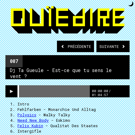
PRÉCÉDENTE
SUIVANTE
007
Dj Ta Gueule - Est-ce que tu sens le
vent ?
00:00:00
/
01:04:57
Intro
Fehlfarben
- Monarchie Und Alltag
Polysics
- Walky Talky
Need New Body
- Eskimo
Felix Kubin
- Qualitat Des Staates
Intergifle