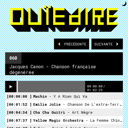
PRÉCÉDENTE
SUIVANTE
060
Jacques Canon - Chanson française
dégénérée
00:00:00
/
01:02:29
00:00:00
Machin
- Y A Rien Qui Va
00:01:52
Emilie Jolie
- Chanson De L'extra-Terrestre
00:04:34
Cha Cha Guitri
- Art Nègre
00:07:37
Yellow Magic Orchestra
- La Femme Chinoise