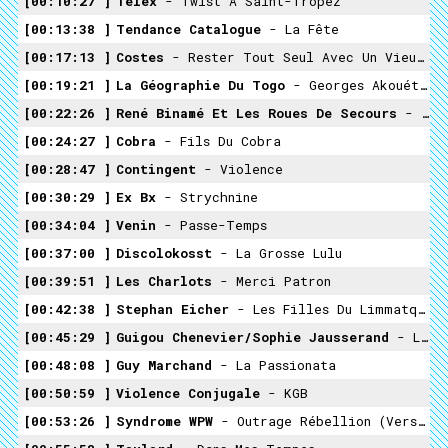
00:10:27
Telex
- Twist À Saint-Tropez
00:13:38
Tendance Catalogue
- La Fête
00:17:13
Costes
- Rester Tout Seul Avec Un Vieux Piano
00:19:21
La Géographie Du Togo
- Georges Akouété Et Germain Jondoh
00:22:26
René Binamé Et Les Roues De Secours
- La Famille
00:24:27
Cobra
- Fils Du Cobra
00:28:47
Contingent
- Violence
00:30:29
Ex Bx
- Strychnine
00:34:04
Venin
- Passe-Temps
00:37:00
Discolokosst
- La Grosse Lulu
00:39:51
Les Charlots
- Merci Patron
00:42:38
Stephan Eicher
- Les Filles Du Limmatquai
00:45:29
Guigou Chenevier/Sophie Jausserand
- La Maladie Des Fourmis
00:48:08
Guy Marchand
- La Passionata
00:50:59
Violence Conjugale
- KGB
00:53:26
Syndrome WPW
- Outrage Rébellion (version Disco Laser 2000 Pro)