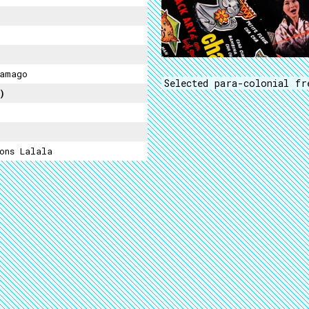
amago
Selected para-colonial fr
)
ons Lalala