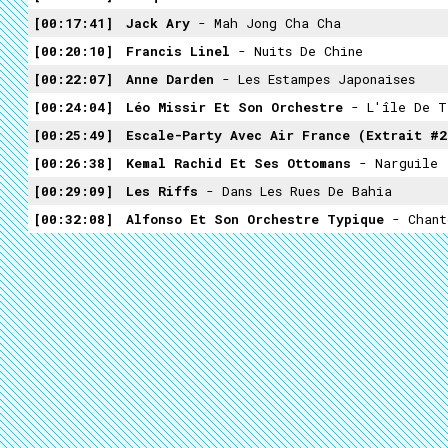
00:17:41
Jack Ary
- Mah Jong Cha Cha
00:20:10
Francis Linel
- Nuits De Chine
00:22:07
Anne Darden
- Les Estampes Japonaises
00:24:04
Léo Missir Et Son Orchestre
- L'île De T
00:25:49
Escale-Party Avec Air France (extrait #2
00:26:38
Kemal Rachid Et Ses Ottomans
- Narguile
00:29:09
Les Riffs
- Dans Les Rues De Bahia
00:32:08
Alfonso Et Son Orchestre Typique
- Chant