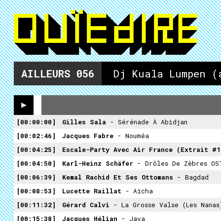
AILLEURS
056
Dj Kuala Lumpen (
00:00:00
Gilles Sala
- Sérénade À Abidjan
00:02:46
Jacques Fabre
- Nouméa
00:04:25
Escale-Party Avec Air France (extrait #1
00:04:50
Karl-Heinz Schäfer
- Drôles De Zèbres OS
00:06:39
Kemal Rachid Et Ses Ottomans
- Bagdad
00:08:53
Lucette Raillat
- Aïcha
00:11:32
Gérard Calvi
- La Grosse Valse (Les Nanas
00:15:38
Jacques Hélian
- Java