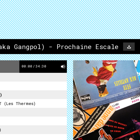
aka Gangpol) - Prochaine Escale
00:00
/
34:30
)
T (Les Thermes)
)