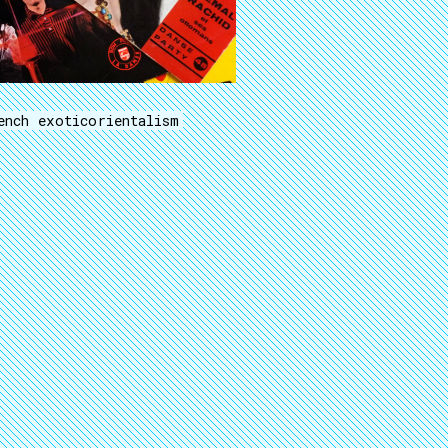
ench exoticorientalism