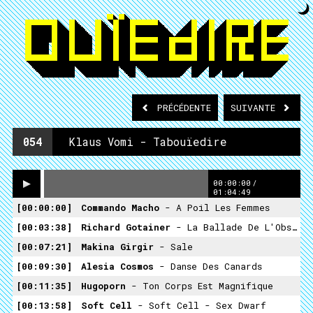
PRÉCÉDENTE
SUIVANTE
054
Klaus Vomi - Tabouïedire
00:00:00
/
01:04:49
00:00:00
Commando Macho
- A Poil Les Femmes
00:03:38
Richard Gotainer
- La Ballade De L'Obsédé
00:07:21
Makina Girgir
- Sale
00:09:30
Alesia Cosmos
- Danse Des Canards
00:11:35
Hugoporn
- Ton Corps Est Magnifique
00:13:58
Soft Cell
- Soft Cell - Sex Dwarf