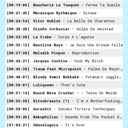
00:19:06
Boucherie Le Touquet
- Ferme Ta Gueule
00:21:45
Mécanique Rythmique
- Extase
00:24:54
Vitor Hublot
- La Belle De Charenton
00:28:28
Diseño Corbusier
- Golpe De Amistad
00:32:30
Le Crabe
- Corps A L'agonie
00:35:12
Bassline Boys
- Je Suis Une Grosse Folle
00:37:30
Melodik Pinpon
- Reproduction
00:42:21
Jacques Cochise
- Fuck My Bitch
00:43:38
Tieum Feat Micropoint
- Palma De Majorque
00:48:07
Bloody Vomit Bukkake
- Futanari Juggler Loli
00:50:01
Loliqueen
- That's Cute
00:51:14
Round Wave Crusher -
- Twins On Meido
00:55:38
Kitsubreasts (?)
- I'm A Motherfucking Loli (I Do Whatever I Whant)
00:58:06
Goreshit
- Satoko Torture Techniques
00:59:26
Nekophiliac
- Sounds From The Pocket Dimension, Where All Your Wildest Dreams Come True
01:02:21
Odaxelagnia
- It's Over