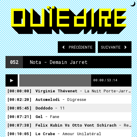
PRÉCÉDENTE
SUIVANTE
052
Nota - Demain Jarret
00:00
/
53:14
00:00:00
Virginie Thévenet
- La Nuit Porte-Jarretelles
00:02:20
Automelodi
- Digresse
00:05:45
Doddodo
- 11
00:07:21
Gel
- Fane
00:07:38
Felix Kubin Vs Otto Vont Schirach
- Renate
00:10:05
Le Crabe
- Amour Unilatéral