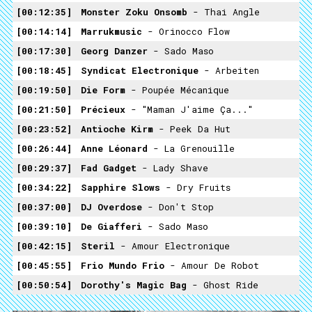
00:12:35
Monster Zoku Onsomb
- Thai Angle
00:14:14
Marrukmusic
- Orinocco Flow
00:17:30
Georg Danzer
- Sado Maso
00:18:45
Syndicat Electronique
- Arbeiten
00:19:50
Die Form
- Poupée Mécanique
00:21:50
Précieux
- "Maman J'aime Ça..."
00:23:52
Antioche Kirm
- Peek Da Hut
00:26:44
Anne Léonard
- La Grenouille
00:29:37
Fad Gadget
- Lady Shave
00:34:22
Sapphire Slows
- Dry Fruits
00:37:00
DJ Overdose
- Don't Stop
00:39:10
De Giafferi
- Sado Maso
00:42:15
Steril
- Amour Electronique
00:45:55
Frio Mundo Frio
- Amour De Robot
00:50:54
Dorothy's Magic Bag
- Ghost Ride