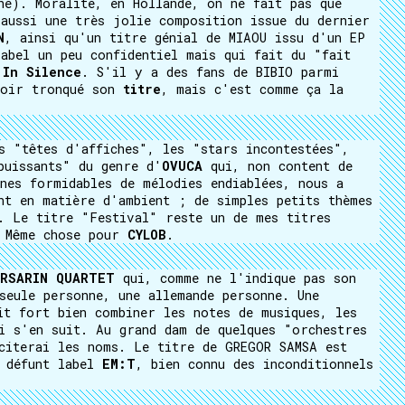
he). Moralité, en Hollande, on ne fait pas que
aussi une très jolie composition issue du dernier
N
, ainsi qu'un titre génial de MIAOU issu d'un EP
abel un peu confidentiel mais qui fait du "fait
 In Silence
. S'il y a des fans de BIBIO parmi
voir tronqué son
titre
, mais c'est comme ça la
s "têtes d'affiches", les "stars incontestées",
puissants" du genre d'
OVUCA
qui, non content de
nes formidables de mélodies endiablées, nous a
nt en matière d'ambient ; de simples petits thèmes
. Le titre "Festival" reste un de mes titres
. Même chose pour
CYLOB
.
ERSARIN QUARTET
qui, comme ne l'indique pas son
seule personne, une allemande personne. Une
it fort bien combiner les notes de musiques, les
i s'en suit. Au grand dam de quelques "orchestres
citerai les noms. Le titre de GREGOR SAMSA est
u défunt label
EM:T
, bien connu des inconditionnels