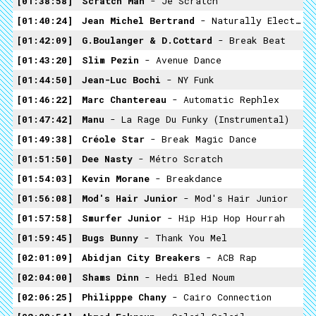
01:38:58
Scratch Man
- Je Scratch
01:40:24
Jean Michel Bertrand
- Naturally Electronic
01:42:09
G.Boulanger & D.Cottard
- Break Beat
01:43:20
Slim Pezin
- Avenue Dance
01:44:50
Jean-Luc Bochi
- NY Funk
01:46:22
Marc Chantereau
- Automatic Rephlex
01:47:42
Manu
- La Rage Du Funky (Instrumental)
01:49:38
Créole Star
- Break Magic Dance
01:51:50
Dee Nasty
- Métro Scratch
01:54:03
Kevin Morane
- Breakdance
01:56:08
Mod's Hair Junior
- Mod's Hair Junior
01:57:58
Smurfer Junior
- Hip Hip Hop Hourrah
01:59:45
Bugs Bunny
- Thank You Mel
02:01:09
Abidjan City Breakers
- ACB Rap
02:04:00
Shams Dinn
- Hedi Bled Noum
02:06:25
Philipppe Chany
- Cairo Connection