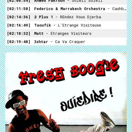
02:08:54
Ahmed Fakroun
- Soleil Soleil
02:11:50
Federico & Marrakech Orchestra
- Cashbah Boogie
02:14:36
2 Plus 1
- REndez Vous Djerba
02:16:49
Taoufik
- L'Etrange Visiteuse
02:18:32
Matt
- Etranges Visiteurs
02:19:48
Ishtar
- Ca Va Craquer