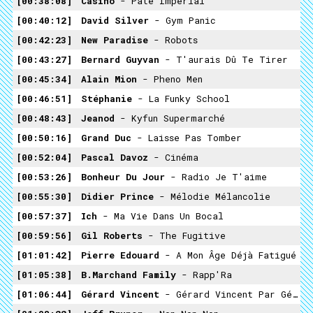
00:38:08
Casino
- Pâté Impérial
00:40:12
David Silver
- Gym Panic
00:42:23
New Paradise
- Robots
00:43:27
Bernard Guyvan
- T'aurais Dû Te Tirer
00:45:34
Alain Mion
- Pheno Men
00:46:51
Stéphanie
- La Funky School
00:48:43
Jeanod
- Kyfun Supermarché
00:50:16
Grand Duc
- Laisse Pas Tomber
00:52:04
Pascal Davoz
- Cinéma
00:53:26
Bonheur Du Jour
- Radio Je T'aime
00:55:30
Didier Prince
- Mélodie Mélancolie
00:57:37
Ich
- Ma Vie Dans Un Bocal
00:59:56
Gil Roberts
- The Fugitive
01:01:42
Pierre Edouard
- A Mon Âge Déjà Fatigué
01:05:38
B.Marchand Family
- Rapp'Ra
01:06:44
Gérard Vincent
- Gérard Vincent Par Gérard Vincent