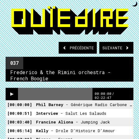
PRÉCÉDENTE
SUIVANTE
037
Frederico & the Rimini orchestra -
French Boogie
00:00:00
/
02:22:47
00:00:00
Phil Barney
- Générique Radio Carbone 14
00:00:51
Interview
- Salut Les Salauds
00:03:40
Francine Aliona
- Jumping Jack
00:05:14
Kelly
- Drole D'Histoire D'Amour