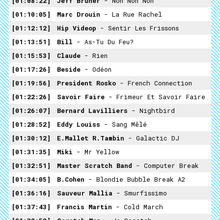
01:08:22
Jeff Bruner
- Non Non Non
01:10:05
Marc Drouin
- La Rue Rachel
01:12:12
Hip Videop
- Sentir Les Frissons
01:13:51
Bill
- As-Tu Du Feu?
01:15:53
Claude
- Rien
01:17:26
Beside
- Odéon
01:19:56
President Rosko
- French Connection
01:22:26
Savoir Faire
- Frimeur Et Savoir Faire
01:26:07
Bernard Lavilliers
- Nightbird
01:28:52
Eddy Louiss
- Sang Mêlé
01:30:12
E.Mallet R.Tambin
- Galactic DJ
01:31:35
Miki
- Mr Yellow
01:32:51
Master Scratch Band
- Computer Break
01:34:05
B.Cohen
- Blondie Bubble Break A2
01:36:16
Sauveur Mallia
- Smurfissimo
01:37:43
Francis Martin
- Cold March