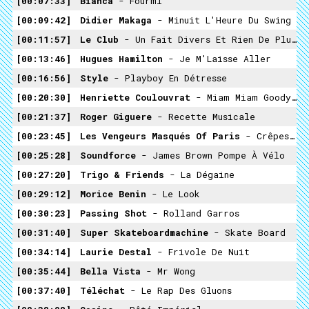
00:07:33
Bianca
- Fourmi
00:09:42
Didier Makaga
- Minuit L'Heure Du Swing
00:11:57
Le Club
- Un Fait Divers Et Rien De Plus (Remix)
00:13:46
Hugues Hamilton
- Je M'Laisse Aller
00:16:56
Style
- Playboy En Détresse
00:20:30
Henriette Coulouvrat
- Miam Miam Goody Goody
00:21:37
Roger Giguere
- Recette Musicale
00:23:45
Les Vengeurs Masqués Of Paris
- Crêpes Suzette
00:25:28
Soundforce
- James Brown Pompe À Vélo
00:27:20
Trigo & Friends
- La Dégaine
00:29:12
Morice Benin
- Le Look
00:30:23
Passing Shot
- Rolland Garros
00:31:40
Super Skateboardmachine
- Skate Board
00:34:14
Laurie Destal
- Frivole De Nuit
00:35:44
Bella Vista
- Mr Wong
00:37:40
Téléchat
- Le Rap Des Gluons