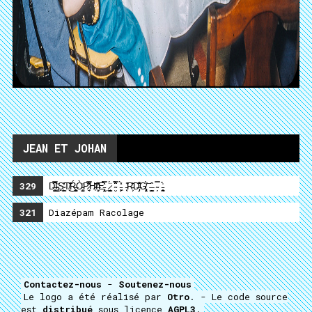
JEAN ET JOHAN
329
D̶͈̺̺̿͆̑̚͜I̴̡̡̩͑͘S̴̙͇̣̔̊̾T̸̘̃̐̃͜Ŕ̶̼̺̻͕Ò̵̝͙̺̜͑P̷̱͔̋̿͋̕H̷̩̓̄I̶̧̮͛̒̽̄E̵̢̟̝̤̽̀̿ ̷̳̣̘͇̈́ ̴̮̿̂̈́̑ ̵͕̙͖̟̀̽ ̵̛̖͙̊͘R̵̗͐̆̇D̶̡͒̏̐̆G̸̡̯͓͑́͝ ̶̦̭͇̑̑ ̴̗̿ ̵͓̪̖̟͑̉
321
Diazépam Racolage
Contactez-nous
-
Soutenez-nous
Le logo a été réalisé par
Otro
. - Le code source
est
distribué
sous licence
AGPL3
.