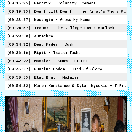
00:15:35
Factrix
- Polarity Tremens
00:19:35
Dwarf Lift Dwarf
- The Pirat's Who's Who (Jolly Roger)
00:23:07
Neoangin
- Guess My Name
00:24:57
Trauma
- The Village Has A Warlock
00:28:08
Autechre
-
00:34:32
Dead Fader
- Dusk
00:36:16
Ripit
- Tsatsa Tushen
00:42:22
Mamelon
- Kumba Fri Fri
00:45:57
Hunting Lodge
- Hand Of Glory
00:50:55
Etat Brut
- Malaise
00:54:32
Karen Konstance & Dylan Nyoukis
- I Prayed To An Egg