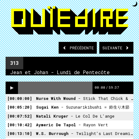
PRÉCÉDENTE
SUIVANTE
313
Jean et Johan - Lundi de Pentecôte
00:00
/
59:37
00:00:00
Nurse With Wound
- Stick That Chick & Feel My Steel Through Your Last Meal
00:05:20
Sugai Ken
- Suzunarikibushi = 鈴生り木節
00:07:52
Natali Kruger
- Le Col De L'ange
00:10:42
Aymeric De Tapol
- Rayon Vert
00:13:10
W.S. Burrough
- Twilight's Last Dreaming