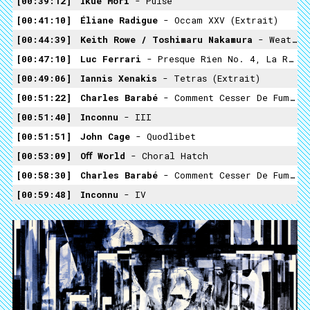
00:39:12
Ikue Mori
- Pulse
00:41:10
Éliane Radigue
- Occam XXV (extrait)
00:44:39
Keith Rowe / Toshimaru Nakamura
- Weather Sky #2
00:47:10
Luc Ferrari
- Presque Rien No. 4, La Remontée Du Village (extrait)
00:49:06
Iannis Xenakis
- Tetras (extrait)
00:51:22
Charles Barabé
- Comment Cesser De Fumer (extrait II)
00:51:40
Inconnu
- III
00:51:51
John Cage
- Quodlibet
00:53:09
Oﬀ World
- Choral Hatch
00:58:30
Charles Barabé
- Comment Cesser De Fumer (extrait III)
00:59:48
Inconnu
- IV