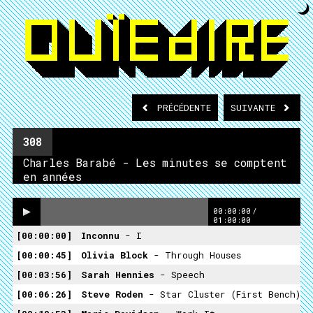
PRÉCÉDENTE
SUIVANTE
308
Charles Barabé - Les minutes se comptent
en années
00:00:00
/
01:00:00
00:00:00
Inconnu
- I
00:00:45
Olivia Block
- Through Houses
00:03:56
Sarah Hennies
- Speech
00:06:26
Steve Roden
- Star Cluster (First Bench)