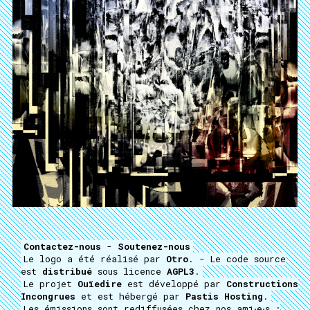
Contactez-nous
-
Soutenez-nous
Le logo a été réalisé par
Otro
. - Le code source
est
distribué
sous licence
AGPL3
.
Le projet
Ouïedire
est développé par
Constructions
Incongrues
et est hébergé par
Pastis Hosting
.
Les émissions sont rediffusées chez nos ami⋅e⋅s :