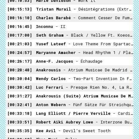
00:10:53
Marie Davidson
- Work It
00:15:13
Tristan Murail
- Désintégrations (extrait)
00:16:10
Charles Barabé
- Comment Cesser De Fumer (extrait I)
00:16:45
Inconnu
- II
00:17:00
Seth Graham
- Black / Yellow Ft. Koeosaeme
00:21:03
Yusef Lateef
- Love Theme From Spartacus
00:24:57
Maryanne Amacher
- Head Rhythm 1 / Plaything 2
00:26:17
Anne-F. Jacques
- Échaudage
00:28:48
Anakrousis
- Atrium Musicae De Madrid / Gregorio Paniagua
00:30:04
Wendy Carlos
- Two-Part Invention In F Major
00:30:42
Luc Ferrari
- Presque Rien No. 4, La Remontée Du Village (extrait)
00:31:27
Anakrousis (suite) Atrium Musicae De Madrid / Gregorio Paniagua
00:32:41
Anton Webern
- Fünf Sätze Für Streichquartett, Op. 5 III. Sehr Bewegt
00:33:18
Lang Elliott / Pierre Verville
- Cardinal Rouge
00:33:51
Robert Aiki Aubrey Lowe
- Interzone Bureau Desk
00:35:35
Kee Avil
- Devil’s Sweet Tooth