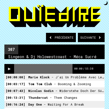
PRÉCÉDENTE
SUIVANTE
307
Singeon & Dj Holowestcoast - Méca Sucré
00:00
/
55:38
00:00:00
Marie Klock
- J'ai Un Problème Avec Les Détails
00:03:17
Tom Tom Club
- Booming & Zooming
00:07:43
Nicolas Godin
- Widerstehe Doch Der Sünde
00:13:31
Thundercat
- Them Changes
00:16:24
Day One
- Waiting For A Break