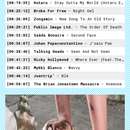
00:19:35
Hotaru
- Stay Outta My World (Hotaru Edit)
00:23:12
Broke For Free
- Night Owl
00:26:09
Zongamin
- New Song To An Old Story
00:29:21
Public Image Ltd.
- The Order Of Death
00:33:03
Saâda Bonaire
- Second Face
00:36:07
Johan Papaconstantino
- J'sais Pas
00:38:46
Talking Heads
- Seen And Not Seen
00:41:31
Ricky Hollywood
- Where Ever (feat.Themis)
00:43:22
Mykki Blanco
- Wavvy
00:46:14
Juantrip'
- Blé
00:50:07
The Brian Jonestown Massacre
- Anemone