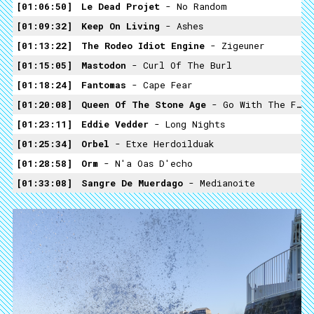
01:06:50
Le Dead Projet
- No Random
01:09:32
Keep On Living
- Ashes
01:13:22
The Rodeo Idiot Engine
- Zigeuner
01:15:05
Mastodon
- Curl Of The Burl
01:18:24
Fantomas
- Cape Fear
01:20:08
Queen Of The Stone Age
- Go With The Flow
01:23:11
Eddie Vedder
- Long Nights
01:25:34
Orbel
- Etxe Herdoilduak
01:28:58
Orm
- N'a Oas D'echo
01:33:08
Sangre De Muerdago
- Medianoite