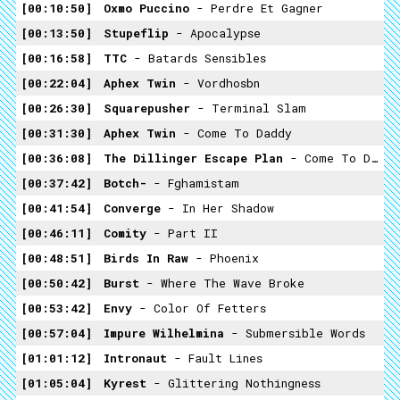
00:10:50
Oxmo Puccino
- Perdre Et Gagner
00:13:50
Stupeflip
- Apocalypse
00:16:58
TTC
- Batards Sensibles
00:22:04
Aphex Twin
- Vordhosbn
00:26:30
Squarepusher
- Terminal Slam
00:31:30
Aphex Twin
- Come To Daddy
00:36:08
The Dillinger Escape Plan
- Come To Daddy Cover
00:37:42
Botch-
- Fghamistam
00:41:54
Converge
- In Her Shadow
00:46:11
Comity
- Part II
00:48:51
Birds In Raw
- Phoenix
00:50:42
Burst
- Where The Wave Broke
00:53:42
Envy
- Color Of Fetters
00:57:04
Impure Wilhelmina
- Submersible Words
01:01:12
Intronaut
- Fault Lines
01:05:04
Kyrest
- Glittering Nothingness