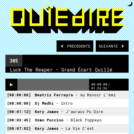
PRÉCÉDENTE
SUIVANTE
305
Luck The Reaper - Grand Écart Quillé
00:00:00
/
01:36:36
00:00:00
Beatriz Ferreyra
- Au Revoir L'Ami
00:00:00
Dj Medhi
- Intro
00:01:12
Kery James
- J'aurais Pu Dire
00:03:45
Oxmo Puccino
- Black Poppeyo
00:07:02
Kery James
- La Vie C'est