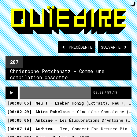
PRÉCÉDENTE
SUIVANTE
287
Christophe Petchanatz - Comme une
compilation cassette
00:00
/
59:19
00:00:05
Neu !
- Lieber Honig (extrait), Neu !, 1972
00:02:29
Akira Rabelais
- Cinquième Gnossienne (extrait), Eisoptrophobia, 2001
00:05:06
Antoine
- Les Élucubrations D'Antoine (extrait), Antoine, 1966
00:07:14
Auditem
- Ten, Concert For Detuned Piano, 2003