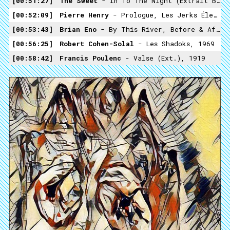
00:51:27
The Sweet
- In To The Night (extrait Bien Choisi), Sweet Fanny Adams, 1974
00:52:09
Pierre Henry
- Prologue, Les Jerks Électroniques De La Messe Pour Le Temps Présent Et Musiques Concrètes De Pierre Henry Pour Maurice Béjart, 1968
00:53:43
Brian Eno
- By This River, Before & After Science, 1977
00:56:25
Robert Cohen-Solal
- Les Shadoks, 1969
00:58:42
Francis Poulenc
- Valse (ext.), 1919