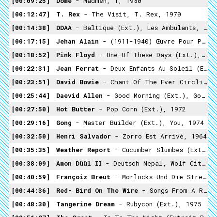
00:09:25
Dome
- Madmen, 1, 1980
00:12:47
T. Rex
- The Visit, T. Rex, 1970
00:14:38
DDAA
- Baltique (ext.), Les Ambulants, 1984
00:17:15
Jehan Alain
- (1911-1940) Œuvre Pour Piano
00:18:52
Pink Floyd
- One Of These Days (ext.), Meddle, 1971
00:22:31
Jean Ferrat
- Deux Enfants Au Soleil (ext.), 1967
00:23:51
David Bowie
- Chant Of The Ever Circling Skeletal Family, Diamond Dogs, 1974
00:25:44
Daevid Allen
- Good Morning (ext.), Good Morning, 1976
00:27:50
Hot Butter
- Pop Corn (ext.), 1972
00:29:16
Gong
- Master Builder (ext.), You, 1974
00:32:50
Henri Salvador
- Zorro Est Arrivé, 1964
00:35:35
Weather Report
- Cucumber Slumbes (ext.), Mysterious Traveller, 1974
00:38:09
Amon Düül II
- Deutsch Nepal, Wolf City, 1972
00:40:59
Françoiz Breut
- Morlocks Und Die Streunerin, Zoo, 2016
00:44:36
Red- Bird On The Wire
- Songs From A Room, 2001
00:48:30
Tangerine Dream
- Rubycon (ext.), 1975